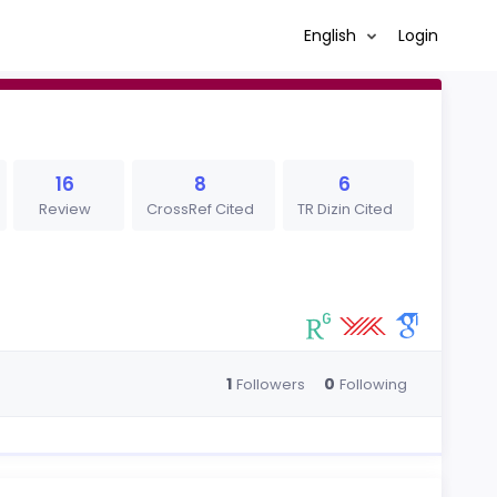
English
Login
16
8
6
Review
CrossRef Cited
TR Dizin Cited
1
0
Followers
Following