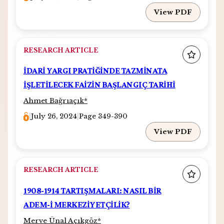
View PDF
RESEARCH ARTICLE
İDARİ YARGI PRATİĞİNDE TAZMİNATA
İŞLETİLECEK FAİZİN BAŞLANGIÇ TARİHİ
Ahmet Bağrıaçık
*
|
July 26, 2024
|
Page 349-390
View PDF
RESEARCH ARTICLE
1908-1914 TARTIŞMALARI: NASIL BİR
ADEM-İ MERKEZİYETÇİLİK?
Merve Ünal Açıkgöz
*