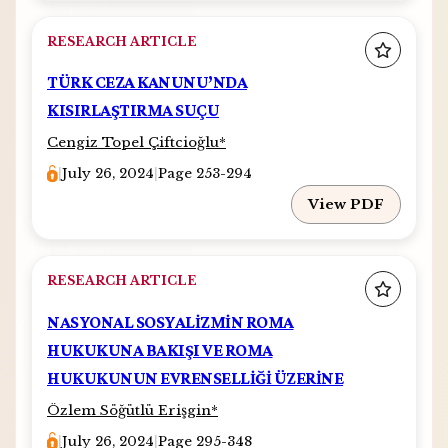
RESEARCH ARTICLE
TÜRK CEZA KANUNU’NDA
KISIRLAŞTIRMA SUÇU
Cengiz Topel Çiftcioğlu
*
|
July 26, 2024
|
Page 253-294
View PDF
RESEARCH ARTICLE
NASYONAL SOSYALİZMİN ROMA
HUKUKUNA BAKIŞI VE ROMA
HUKUKUNUN EVRENSELLİĞİ ÜZERİNE
Özlem Söğütlü Erişgin
*
|
July 26, 2024
|
Page 295-348