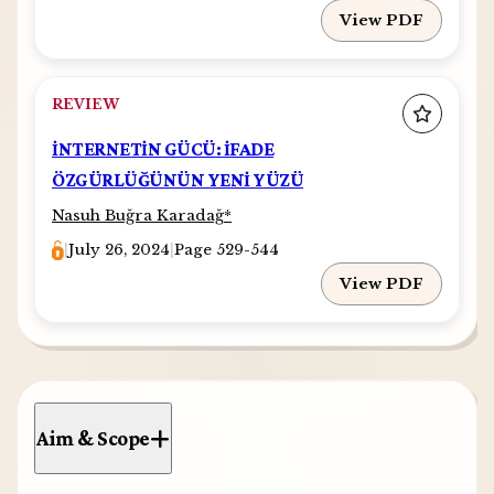
View PDF
REVIEW
İNTERNETİN GÜCÜ: İFADE
ÖZGÜRLÜĞÜNÜN YENİ YÜZÜ
Nasuh Buğra Karadağ
*
|
July 26, 2024
|
Page 529-544
View PDF
Aim & Scope