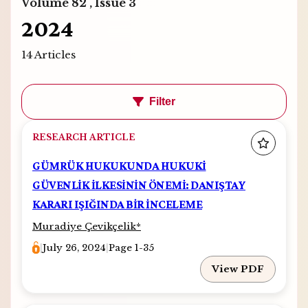
Volume 82 , Issue 3
2024
14 Articles
Filter
RESEARCH ARTICLE
GÜMRÜK HUKUKUNDA HUKUKİ
GÜVENLİK İLKESİNİN ÖNEMİ: DANIŞTAY
KARARI IŞIĞINDA BİR İNCELEME
Muradiye Çevikçelik
*
|
July 26, 2024
|
Page 1-35
View PDF