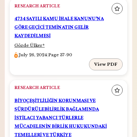
RESEARCH ARTICLE
4734 SAYILI KAMU İHALE KANUNU'NA
GÖRE GEÇİCİ TEMİNATIN GELİR
KAYDEDİLMESİ
Gözde Ülker
*
|
July 26, 2024
|
Page 37-90
View PDF
RESEARCH ARTICLE
BİYOÇEŞİTLİLİĞİN KORUNMASI VE
SÜRDÜRÜLEBİLİRLİK BAĞLAMINDA
İSTİLACI YABANCI TÜRLERLE
MÜCADELENİN BİRLİK HUKUKUNDAKİ
TEMELLERİ VE TÜRKİYE