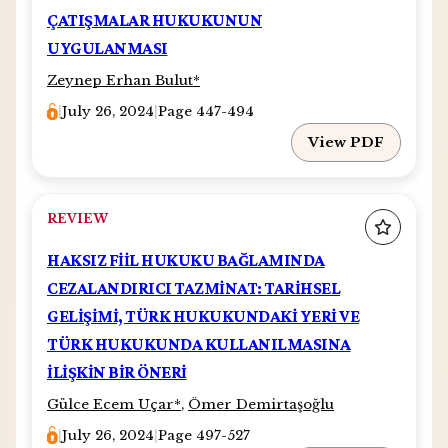
ÇATIŞMALAR HUKUKUNUN
UYGULANMASI
Zeynep Erhan Bulut
*
|
July 26, 2024
|
Page 447-494
View PDF
REVIEW
HAKSIZ FİİL HUKUKU BAĞLAMINDA
CEZALANDIRICI TAZMİNAT: TARİHSEL
GELİŞİMİ, TÜRK HUKUKUNDAKİ YERİ VE
TÜRK HUKUKUNDA KULLANILMASINA
İLİŞKİN BİR ÖNERİ
Gülce Ecem Uçar
*
,
Ömer Demirtaşoğlu
|
July 26, 2024
|
Page 497-527