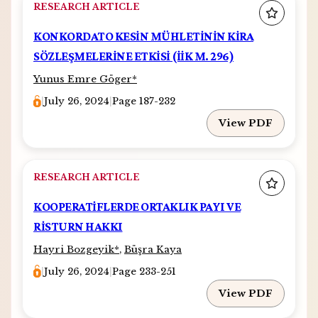
RESEARCH ARTICLE
KONKORDATO KESİN MÜHLETİNİN KİRA
SÖZLEŞMELERİNE ETKİSİ (İİK M. 296)
Yunus Emre Göger
*
|
July 26, 2024
|
Page 187-232
View PDF
RESEARCH ARTICLE
KOOPERATİFLERDE ORTAKLIK PAYI VE
RİSTURN HAKKI
Hayri Bozgeyik
*
,
Büşra Kaya
|
July 26, 2024
|
Page 233-251
View PDF