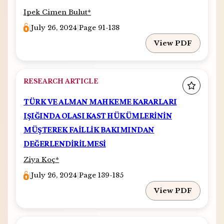
Ipek Cimen Bulut
*
|
July 26, 2024
|
Page 91-138
View PDF
RESEARCH ARTICLE
TÜRK VE ALMAN MAHKEME KARARLARI
IŞIĞINDA OLASI KAST HÜKÜMLERİNİN
MÜŞTEREK FAİLLİK BAKIMINDAN
DEĞERLENDİRİLMESİ
Ziya Koç
*
|
July 26, 2024
|
Page 139-185
View PDF