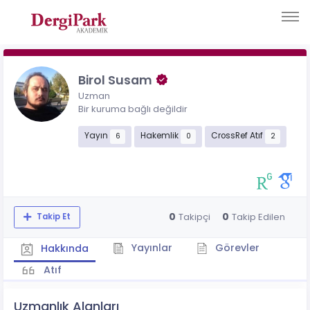
Birol Susam
Uzman
Bir kuruma bağlı değildir
Yayın
Hakemlik
CrossRef Atıf
6
0
2
0
0
Takipçi
Takip Edilen
Takip Et
Yayınlar
Görevler
Hakkında
Atıf
Uzmanlık Alanları