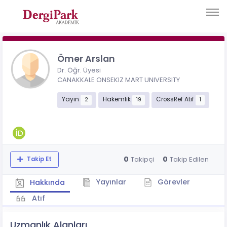
Ömer Arslan
Dr. Öğr. Üyesi
CANAKKALE ONSEKIZ MART UNIVERSITY
Yayın
Hakemlik
CrossRef Atıf
2
19
1
0
0
Takipçi
Takip Edilen
Takip Et
Yayınlar
Görevler
Hakkında
Atıf
Uzmanlık Alanları