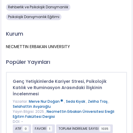
Rehberlik ve Psikolojik Danışmanlık
Psikolojik Danışmanlık Eğitimi
Kurum
NECMETTIN ERBAKAN UNIVERSITY
Popüler Yayınları
Genç Yetişkinlerde Kariyer Stresi, Psikolojik
Katılık ve Ruminasyon Arasındaki İlişkinin
İncelenmesi
Yazarlar:
Merve Nur Doğan
,
Seda Kıyak
,
Zeliha Traş
,
Selahattin Avşaroğlu
Yayın Bilgisi: 2025 ,
Necmettin Erbakan Üniversitesi Ereğli
Eğitim Fakültesi Dergisi
DOI: -
ATIF
FAVORİ
TOPLAM İNDİRİLME SAYISI
0
1
1035