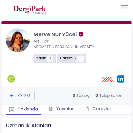
Merve Nur Yücel
Arş. Gör.
NECMETTIN ERBAKAN UNIVERSITY
Yayın
Hakemlik
4
0
0
0
Takipçi
Takip Edilen
Takip Et
Yayınlar
Görevler
Hakkında
Uzmanlık Alanları