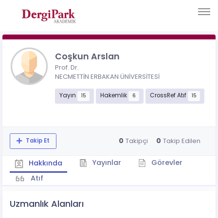
Coşkun Arslan
Prof. Dr.
NECMETTİN ERBAKAN ÜNİVERSİTESİ
Yayın
Hakemlik
CrossRef Atıf
15
6
15
0
0
Takipçi
Takip Edilen
Takip Et
Yayınlar
Görevler
Hakkında
Atıf
Uzmanlık Alanları