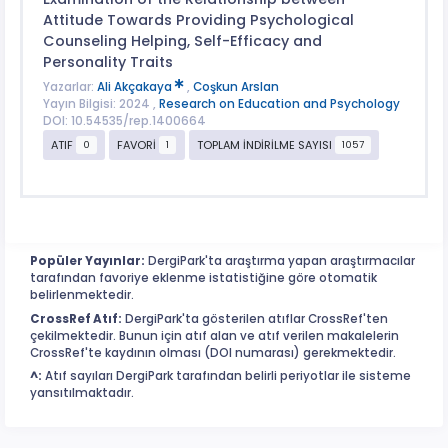
Attitude Towards Providing Psychological
Counseling Helping, Self-Efficacy and
Personality Traits
Yazarlar:
Ali Akçakaya
,
Coşkun Arslan
Yayın Bilgisi: 2024 ,
Research on Education and Psychology
DOI: 10.54535/rep.1400664
ATIF
FAVORİ
TOPLAM İNDİRİLME SAYISI
0
1
1057
Popüler Yayınlar:
DergiPark'ta araştırma yapan araştırmacılar
tarafından favoriye eklenme istatistiğine göre otomatik
belirlenmektedir.
CrossRef Atıf:
DergiPark'ta gösterilen atıflar CrossRef'ten
çekilmektedir. Bunun için atıf alan ve atıf verilen makalelerin
CrossRef'te kaydının olması (DOI numarası) gerekmektedir.
^:
Atıf sayıları DergiPark tarafından belirli periyotlar ile sisteme
yansıtılmaktadır.