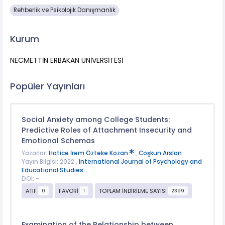
Rehberlik ve Psikolojik Danışmanlık
Kurum
NECMETTİN ERBAKAN ÜNİVERSİTESİ
Popüler Yayınları
Social Anxiety among College Students:
Predictive Roles of Attachment Insecurity and
Emotional Schemas
Yazarlar:
Hatice İrem Özteke Kozan
,
Coşkun Arslan
Yayın Bilgisi: 2022 ,
International Journal of Psychology and
Educational Studies
DOI: -
ATIF
FAVORİ
TOPLAM İNDİRİLME SAYISI
0
1
2399
Examination of the Relationship between