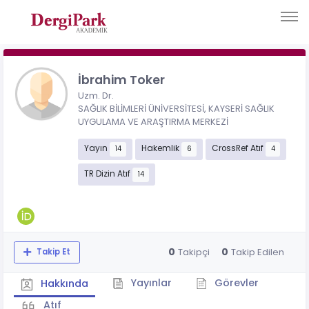
İbrahim Toker
Uzm. Dr.
SAĞLIK BİLİMLERİ ÜNİVERSİTESİ, KAYSERİ SAĞLIK
UYGULAMA VE ARAŞTIRMA MERKEZİ
Yayın
Hakemlik
CrossRef Atıf
14
6
4
TR Dizin Atıf
14
0
0
Takipçi
Takip Edilen
Takip Et
Yayınlar
Görevler
Hakkında
Atıf