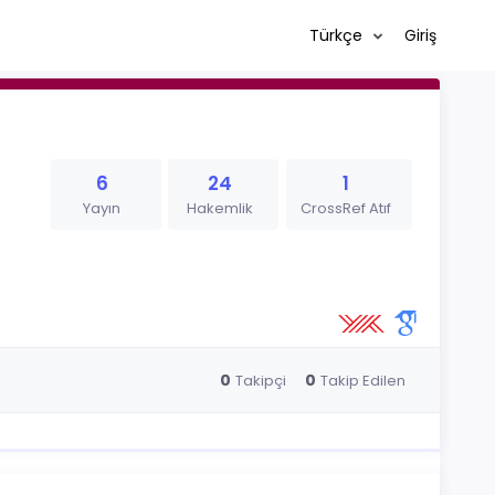
Türkçe
Giriş
6
24
1
Yayın
Hakemlik
CrossRef Atıf
0
0
Takipçi
Takip Edilen