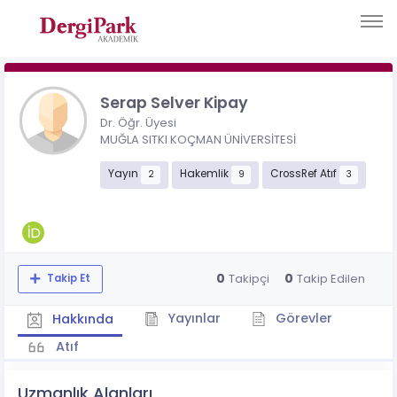
Serap Selver Kipay
Dr. Öğr. Üyesi
MUĞLA SITKI KOÇMAN ÜNİVERSİTESİ
Yayın
Hakemlik
CrossRef Atıf
2
9
3
0
0
Takipçi
Takip Edilen
Takip Et
Yayınlar
Görevler
Hakkında
Atıf
Uzmanlık Alanları