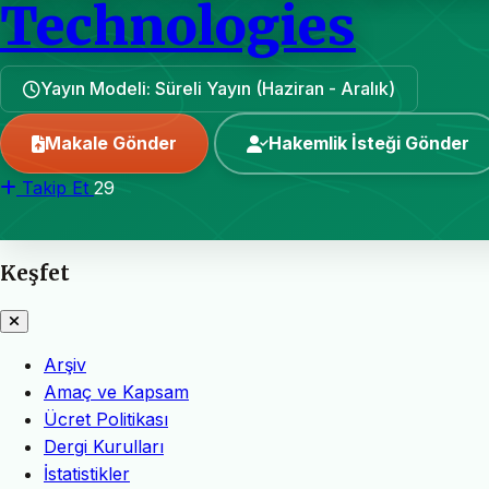
Technologies
Yayın Modeli: Süreli Yayın (Haziran - Aralık)
Makale Gönder
Hakemlik İsteği Gönder
Takip Et
29
Keşfet
Arşiv
Amaç ve Kapsam
Ücret Politikası
Dergi Kurulları
İstatistikler