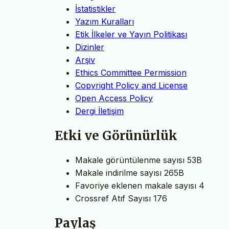
İstatistikler
Yazım Kuralları
Etik İlkeler ve Yayın Politikası
Dizinler
Arşiv
Ethics Committee Permission
Copyright Policy and License
Open Access Policy
Dergi İletişim
Etki ve Görünürlük
Makale görüntülenme sayısı
53B
Makale indirilme sayısı
265B
Favoriye eklenen makale sayısı
4
Crossref Atıf Sayısı
176
Paylaş