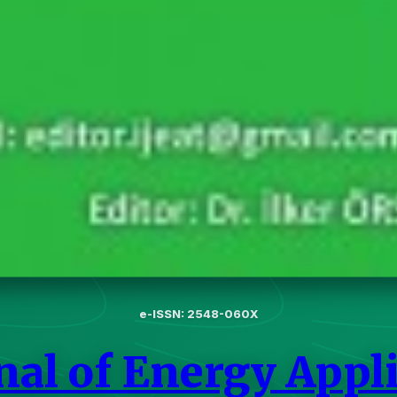
e-ISSN: 2548-060X
nal of Energy Appl