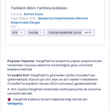
Türklerin Bilim Tarihine Katkıları
Yazarlar:
Ahmet Süslü
Yayın Bilgisi: 2015 ,
Akademia Disiplinlerarası Bilimsel
Araştırmalar Dergisi
DOI: -
ATIF
FAVORİ
TOPLAM İNDİRİLME SAYISI
0
1
34070
Popüler Yayınlar:
DergiPark'ta araştırma yapan araştırmacılar
tarafından favoriye eklenme istatistiğine göre otomatik
belirlenmektedir.
CrossRef Atıf:
DergiPark'ta gösterilen atıflar CrossRef'ten
çekilmektedir. Bunun için atıf alan ve atıf verilen makalelerin
CrossRef'te kaydının olması (DOI numarası) gerekmektedir.
^:
Atıf sayıları DergiPark tarafından belirli periyotlar ile sisteme
yansıtılmaktadır.
: DergiPark Kullanıcı Rozeti hakkında bilgi almak için
tıklayınız.