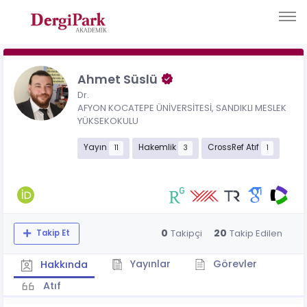
Ahmet Süslü
Dr.
AFYON KOCATEPE ÜNİVERSİTESİ, SANDIKLI MESLEK
YÜKSEKOKULU
Yayın
Hakemlik
CrossRef Atıf
11
3
1
0
20
Takipçi
Takip Edilen
Takip Et
Yayınlar
Görevler
Hakkında
Atıf