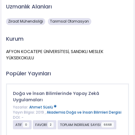
Uzmanlık Alanları
Ziraat Mühendisliği
Tarımsal Otomasyon
Kurum
AFYON KOCATEPE ÜNİVERSİTESİ, SANDIKLI MESLEK
YÜKSEKOKULU
Popüler Yayınları
Doğa ve İnsan Bilimlerinde Yapay Zekâ
Uygulamaları
Yazarlar:
Ahmet Süslü
Yayın Bilgisi: 2019 ,
Akademia Doğa ve İnsan Bilimleri Dergisi
DOI: -
ATIF
FAVORİ
TOPLAM İNDİRİLME SAYISI
0
2
6668