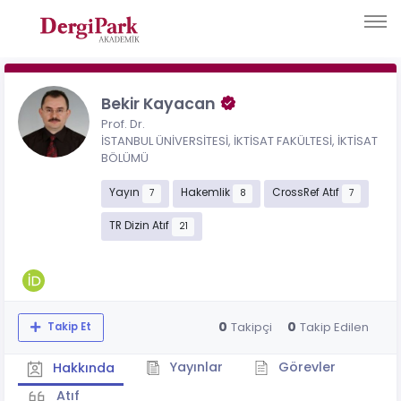
Bekir Kayacan
Prof. Dr.
İSTANBUL ÜNİVERSİTESİ, İKTİSAT FAKÜLTESİ, İKTİSAT
BÖLÜMÜ
Yayın
Hakemlik
CrossRef Atıf
7
8
7
TR Dizin Atıf
21
0
0
Takipçi
Takip Edilen
Takip Et
Yayınlar
Görevler
Hakkında
Atıf