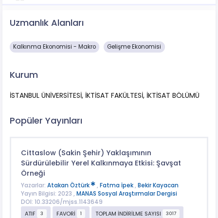
Uzmanlık Alanları
Kalkınma Ekonomisi - Makro
Gelişme Ekonomisi
Kurum
İSTANBUL ÜNİVERSİTESİ, İKTİSAT FAKÜLTESİ, İKTİSAT BÖLÜMÜ
Popüler Yayınları
Cittaslow (Sakin Şehir) Yaklaşımının
Sürdürülebilir Yerel Kalkınmaya Etkisi: Şavşat
Örneği
Yazarlar:
Atakan Öztürk
,
Fatma İpek
,
Bekir Kayacan
Yayın Bilgisi: 2023 ,
MANAS Sosyal Araştırmalar Dergisi
DOI: 10.33206/mjss.1143649
ATIF
FAVORİ
TOPLAM İNDİRİLME SAYISI
3
1
3017