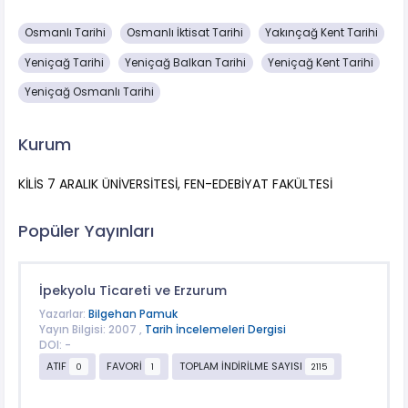
Osmanlı Tarihi
Osmanlı İktisat Tarihi
Yakınçağ Kent Tarihi
Yeniçağ Tarihi
Yeniçağ Balkan Tarihi
Yeniçağ Kent Tarihi
Yeniçağ Osmanlı Tarihi
Kurum
KİLİS 7 ARALIK ÜNİVERSİTESİ, FEN-EDEBİYAT FAKÜLTESİ
Popüler Yayınları
İpekyolu Ticareti ve Erzurum
Yazarlar:
Bilgehan Pamuk
Yayın Bilgisi: 2007 ,
Tarih İncelemeleri Dergisi
DOI: -
ATIF
FAVORİ
TOPLAM İNDİRİLME SAYISI
0
1
2115