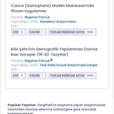
Canca (Gümüşhane) Maden Mukataası'nda
İltizam Uygulaması
Yazarlar:
Bilgehan Pamuk
Yayın Bilgisi: 2008 ,
Karadeniz Araştırmaları
DOI: -
ATIF
FAVORİ
TOPLAM İNDİRİLME SAYISI
0
1
1666
Kilis Şehri’nin Demografik Yapılanması Üzerine
Bazı Görüşler (16-20. Yüzyıllar)
Yazarlar:
Bilgehan Pamuk
Yayın Bilgisi: 2023 ,
Yedi Aralık Sosyal Araştırmalar Dergisi
DOI: -
ATIF
FAVORİ
TOPLAM İNDİRİLME SAYISI
0
1
2626
Popüler Yayınlar:
DergiPark'ta araştırma yapan araştırmacılar
tarafından favoriye eklenme istatistiğine göre otomatik
belirlenmektedir.