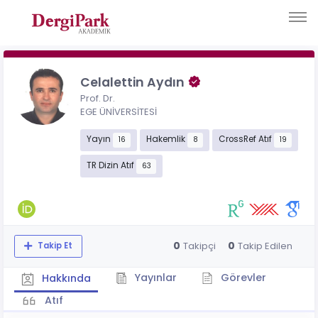
Celalettin Aydın
Prof. Dr.
EGE ÜNİVERSİTESİ
Yayın
Hakemlik
CrossRef Atıf
16
8
19
TR Dizin Atıf
63
0
0
Takipçi
Takip Edilen
Takip Et
Yayınlar
Görevler
Hakkında
Atıf