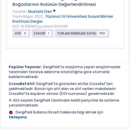
Boğazlarının Rolünün Değerlendirilmesi
Yazarlar:
Mustafa Üren
Yayın Bilgisi: 2023 ,
Yüzüncü Yıl Üniversitesi Sosyal Bilimler
Enstitüsü Dergisi
DOI: 10.53568/yyusbed.1324965
ATIF
FAVORİ
TOPLAM İNDİRİLME SAYISI
0
1
1252
Popüler Yayınlar:
DergiPark'ta araştırma yapan araştırmacılar
tarafından favoriye eklenme istatistiğine göre otomatik
belirlenmektedir.
CrossRef Atıf:
DergiPark'ta gösterilen atıflar CrossRef'ten
çekilmektedir. Bunun için atıf alan ve atıf verilen makalelerin
CrossRef'te kaydının olması (DOI numarası) gerekmektedir.
^:
Atıf sayıları DergiPark tarafından belirli periyotlar ile sisteme
yansıtılmaktadır.
: DergiPark Kullanıcı Rozeti hakkında bilgi almak için
tıklayınız.