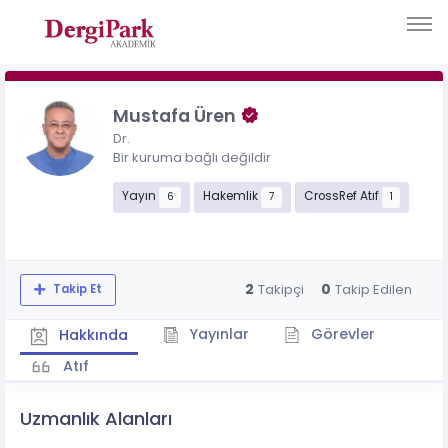
Mustafa Üren
Dr.
Bir kuruma bağlı değildir
Yayın
Hakemlik
CrossRef Atıf
6
7
1
2
0
Takipçi
Takip Edilen
Takip Et
Yayınlar
Görevler
Hakkında
Atıf
Uzmanlık Alanları