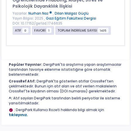
Psikolojik Dayanıklılık İlişkisi
Yazarlar:
Nurhan Naz
,
Dilan Malgaz Güçlü
Yayın Bilgisi: 2025 ,
Gazi Eğitim Fakültesi Dergisi
DOI: 10.17152/gefad.1746635
ATIF
FAVORİ
TOPLAM İNDİRİLME SAYISI
0
1
1435
Popüler Yayınlar:
DergiPark'ta araştırma yapan araştırmacılar
tarafından favoriye eklenme istatistiğine göre otomatik
belirlenmektedir.
CrossRef Atıf:
DergiPark'ta gösterilen atıflar CrossRef'ten
çekilmektedir. Bunun için atıf alan ve atıf verilen makalelerin
CrossRef'te kaydının olması (DOI numarası) gerekmektedir.
^:
Atıf sayıları DergiPark tarafından belirli periyotlar ile sisteme
yansıtılmaktadır.
: DergiPark Kullanıcı Rozeti hakkında bilgi almak için
tıklayınız.