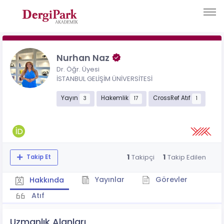
Nurhan Naz
Dr. Öğr. Üyesi
İSTANBUL GELİŞİM ÜNİVERSİTESİ
Yayın
Hakemlik
CrossRef Atıf
3
17
1
1
1
Takipçi
Takip Edilen
Takip Et
Yayınlar
Görevler
Hakkında
Atıf
Uzmanlık Alanları