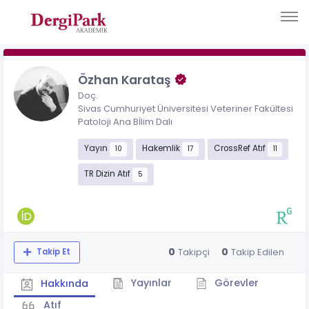
Özhan Karataş
Doç.
Sivas Cumhuriyet Üniversitesi Veteriner Fakültesi
Patoloji Ana Bİlim Dalı
Yayın
Hakemlik
CrossRef Atıf
10
17
11
TR Dizin Atıf
5
0
0
Takipçi
Takip Edilen
Takip Et
Yayınlar
Görevler
Hakkında
Atıf