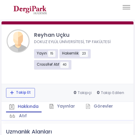
Reyhan Uçku
DOKUZ EYLÜL ÜNİVERSİTESİ, TIP FAKÜLTESİ
Yayın
Hakemlik
15
23
CrossRef Atıf
40
0
0
Takipçi
Takip Edilen
Takip Et
Yayınlar
Görevler
Hakkında
Atıf
Uzmanlık Alanları