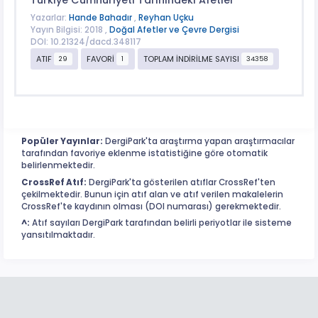
Yazarlar:
Hande Bahadır
,
Reyhan Uçku
Yayın Bilgisi: 2018 ,
Doğal Afetler ve Çevre Dergisi
DOI: 10.21324/dacd.348117
ATIF
FAVORİ
TOPLAM İNDİRİLME SAYISI
29
1
34358
Popüler Yayınlar:
DergiPark'ta araştırma yapan araştırmacılar
tarafından favoriye eklenme istatistiğine göre otomatik
belirlenmektedir.
CrossRef Atıf:
DergiPark'ta gösterilen atıflar CrossRef'ten
çekilmektedir. Bunun için atıf alan ve atıf verilen makalelerin
CrossRef'te kaydının olması (DOI numarası) gerekmektedir.
^:
Atıf sayıları DergiPark tarafından belirli periyotlar ile sisteme
yansıtılmaktadır.