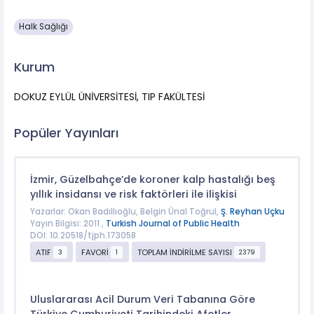
Halk Sağlığı
Kurum
DOKUZ EYLÜL ÜNİVERSİTESİ, TIP FAKÜLTESİ
Popüler Yayınları
İzmir, Güzelbahçe’de koroner kalp hastalığı beş
yıllık insidansı ve risk faktörleri ile ilişkisi
Yazarlar: Okan Badıllıoğlu, Belgin Ünal Toğrul,
Ş. Reyhan Uçku
Yayın Bilgisi: 2011 ,
Turkish Journal of Public Health
DOI: 10.20518/tjph.173058
ATIF
FAVORİ
TOPLAM İNDİRİLME SAYISI
3
1
2379
Uluslararası Acil Durum Veri Tabanına Göre
Türkiye Cumhuriyeti Tarihindeki Afetler