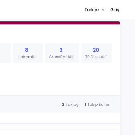
Türkçe
Giriş
8
3
20
Hakemlik
CrossRef Atıf
TR Dizin Atıf
2
1
Takipçi
Takip Edilen