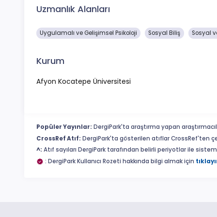
Uzmanlık Alanları
Uygulamalı ve Gelişimsel Psikoloji
Sosyal Biliş
Sosyal ve 
Kurum
Afyon Kocatepe Üniversitesi
Popüler Yayınlar:
DergiPark'ta araştırma yapan araştırmacıl
CrossRef Atıf:
DergiPark'ta gösterilen atıflar CrossRef'ten ç
^:
Atıf sayıları DergiPark tarafından belirli periyotlar ile sist
: DergiPark Kullanıcı Rozeti hakkında bilgi almak için
tıklayı