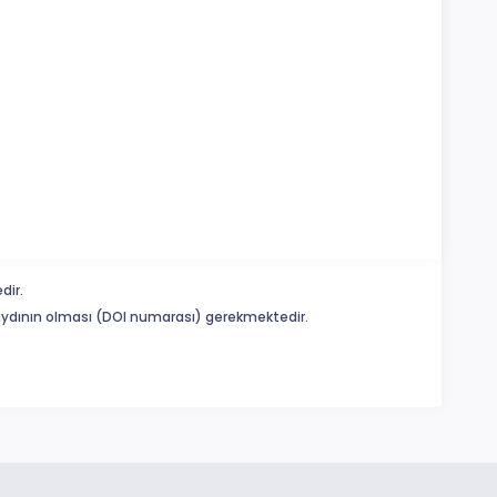
dir.
 kaydının olması (DOI numarası) gerekmektedir.