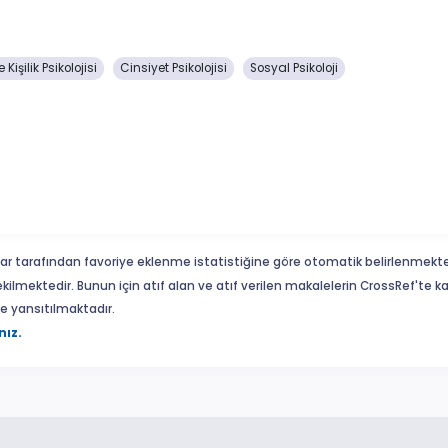
Kişilik Psikolojisi
Cinsiyet Psikolojisi
Sosyal Psikoloji
ar tarafından favoriye eklenme istatistiğine göre otomatik belirlenmekte
ekilmektedir. Bunun için atıf alan ve atıf verilen makalelerin CrossRef'te
eme yansıtılmaktadır.
nız.