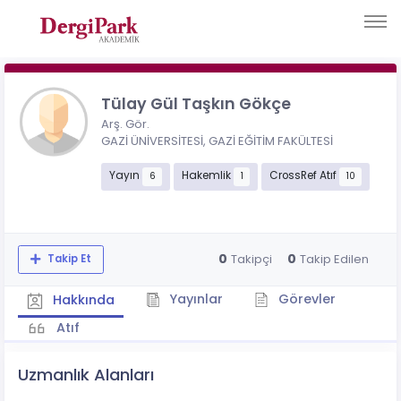
Tülay Gül Taşkın Gökçe
Arş. Gör.
GAZİ ÜNİVERSİTESİ, GAZİ EĞİTİM FAKÜLTESİ
Yayın
Hakemlik
CrossRef Atıf
6
1
10
0
0
Takipçi
Takip Edilen
Takip Et
Yayınlar
Görevler
Hakkında
Atıf
Uzmanlık Alanları