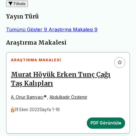
Filtrele
Yayın Türü
Tümünü Göster
9
Araştırma Makalesi
9
Makaleler
Araştırma Makalesi
ARAŞTIRMA MAKALESI
Murat Höyük Erken Tunç Çağı
Taş Kalıpları
*
A. Onur Bamyacı
,
Abdulkadir Özdemir
31 Ekim 2022
Sayfa 1-16
PDF Görüntüle