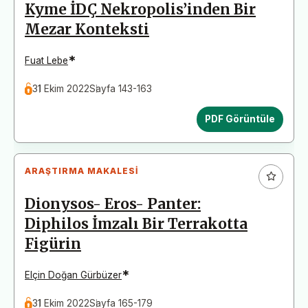
Kyme İDÇ Nekropolis’inden Bir
Mezar Konteksti
*
Fuat Lebe
31 Ekim 2022
Sayfa 143-163
PDF Görüntüle
ARAŞTIRMA MAKALESI
Dionysos- Eros- Panter:
Diphilos İmzalı Bir Terrakotta
Figürin
*
Elçin Doğan Gürbüzer
31 Ekim 2022
Sayfa 165-179