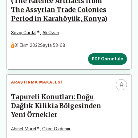
(The Faience Artifacts from
The Assyrian Trade Colonies
Period in Karahöyük, Konya)
*
Sevgi Gürdal
,
Ali Ozan
31 Ekim 2022
Sayfa 53-68
PDF Görüntüle
ARAŞTIRMA MAKALESI
Tapureli Konutları: Doğu
Dağlık Kilikia Bölgesinden
Yeni Örnekler
*
Ahmet Mörel
,
Okan Özdemir