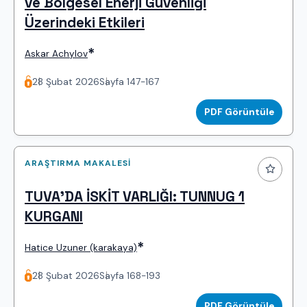
ve Bölgesel Enerji Güvenliği
Üzerindeki Etkileri
*
Askar Achylov
28 Şubat 2026
Sayfa 147-167
PDF Görüntüle
ARAŞTIRMA MAKALESI
TUVA’DA İSKİT VARLIĞI: TUNNUG 1
KURGANI
*
Hatice Uzuner (karakaya)
28 Şubat 2026
Sayfa 168-193
PDF Görüntüle