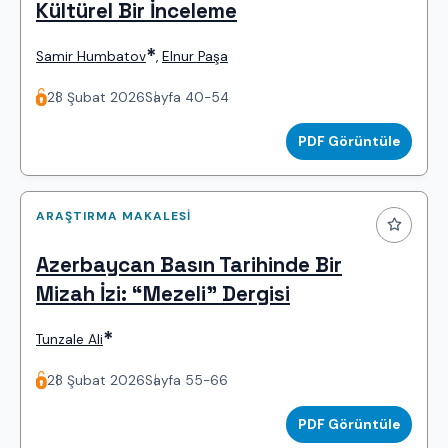
Kültürel Bir İnceleme
*
Samir Humbatov
,
Elnur Paşa
28 Şubat 2026
Sayfa 40-54
PDF Görüntüle
ARAŞTIRMA MAKALESI
Azerbaycan Basın Tarihinde Bir
Mizah İzi: “Mezeli” Dergisi
*
Tunzale Ali
28 Şubat 2026
Sayfa 55-66
PDF Görüntüle