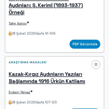
Aydınları: Ş. Kerimî (1893-1937)
Örneği
*
Tahir Aşirov
28 Şubat 2026
Sayfa 91-106
PDF Görüntüle
ARAŞTIRMA MAKALESI
Kazak-Kırgız Aydınların Yazıları
Bağlamında 1916 Ürkün Katliamı
*
Erdem Yılmaz
28 Şubat 2026
Sayfa 107-125