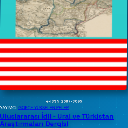
e-ISSN: 2687-3095
YAYIMCI:
GÖKÇE YÜKSELEN PELER
Uluslararası İdil - Ural ve Türkistan
Araştırmaları Dergisi