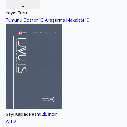
+
Yayın Türü
Tümünü Göster
10
Araştırma Makalesi
10
Sayı Kapak Resmi
İndir
Arşiv