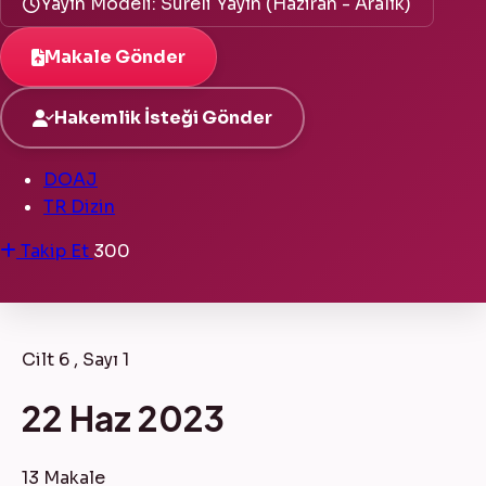
Yayın Modeli: Süreli Yayın (Haziran - Aralık)
Makale Gönder
Hakemlik İsteği Gönder
DOAJ
TR Dizin
Takip Et
300
Cilt 6 , Sayı 1
22 Haz 2023
13 Makale