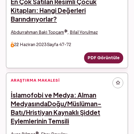
En Çok Satılan Resimli Çocuk
Kitapları: Hangi Değerleri
Barındırıyorlar?
*
Abdurrahman Baki Topçam
,
Bilal Yorulmaz
22 Haziran 2023
Sayfa 47-72
PDF Görüntüle
ARAŞTIRMA MAKALESI
İslamofobi ve Medya: Alman
MedyasındaDoğu/Müslüman-
Batı/Hristiyan Kaynaklı Şiddet
Eylemlerinin Temsili