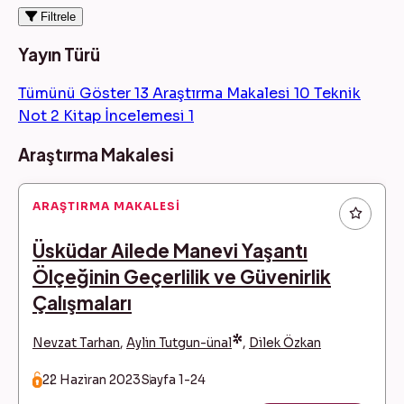
Filtrele
Yayın Türü
Tümünü Göster
13
Araştırma Makalesi
10
Teknik
Not
2
Kitap İncelemesi
1
Makaleler
Araştırma Makalesi
ARAŞTIRMA MAKALESI
Üsküdar Ailede Manevi Yaşantı
Ölçeğinin Geçerlilik ve Güvenirlik
Çalışmaları
*
Nevzat Tarhan
,
Aylin Tutgun-ünal
,
Dilek Özkan
22 Haziran 2023
Sayfa 1-24