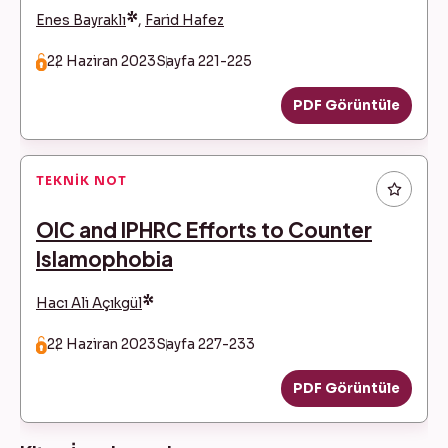
*
Enes Bayraklı
,
Farid Hafez
22 Haziran 2023
Sayfa 221-225
PDF Görüntüle
TEKNIK NOT
OIC and IPHRC Efforts to Counter
Islamophobia
*
Hacı Ali Açıkgül
22 Haziran 2023
Sayfa 227-233
PDF Görüntüle