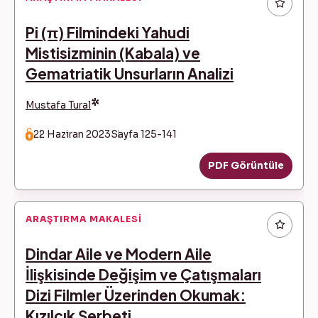
Pi (π) Filmindeki Yahudi
Mistisizminin (Kabala) ve
Gematriatik Unsurların Analizi
*
Mustafa Tural
22 Haziran 2023
Sayfa 125-141
PDF Görüntüle
ARAŞTIRMA MAKALESI
Dindar Aile ve Modern Aile
İlişkisinde Değişim ve Çatışmaları
Dizi Filmler Üzerinden Okumak:
Kızılcık Şerbeti