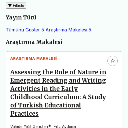
Filtrele
Yayın Türü
Tümünü Göster
5
Araştırma Makalesi
5
Makaleler
Araştırma Makalesi
ARAŞTIRMA MAKALESI
Assessing the Role of Nature in
Emergent Reading and Writing
Activities in the Early
Childhood Curriculum: A Study
of Turkish Educational
Practices
*
Vahide Yiğit Gençten
,
Filiz Aydemir