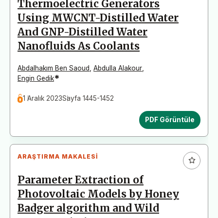
Thermoelectric Generators
Using MWCNT-Distilled Water
And GNP-Distilled Water
Nanofluids As Coolants
Abdalhakım Ben Saoud
,
Abdulla Alakour
,
*
Engin Gedik
1 Aralık 2023
Sayfa 1445-1452
PDF Görüntüle
ARAŞTIRMA MAKALESI
Parameter Extraction of
Photovoltaic Models by Honey
Badger algorithm and Wild