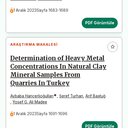
1 Aralık 2023
Sayfa 1683-1689
PDF Görüntüle
ARAŞTIRMA MAKALESI
Determination of Heavy Metal
Concentrations In Natural Clay
Mineral Samples From
Quarries In Turkey
*
Aybaba Hançerlioğulları
,
Şeref Turhan
,
Arif Baştuğ
,
Yosef G. Ali Madee
1 Aralık 2023
Sayfa 1691-1696
PDF Görüntüle