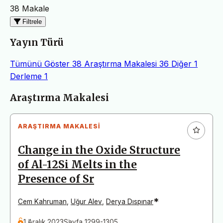
38 Makale
Filtrele
Yayın Türü
Tümünü Göster
38
Araştırma Makalesi
36
Diğer
1
Derleme
1
Makaleler
Araştırma Makalesi
ARAŞTIRMA MAKALESI
Change in the Oxide Structure
of Al-12Si Melts in the
Presence of Sr
*
Cem Kahruman
,
Uğur Alev
,
Derya Dıspınar
1 Aralık 2023
Sayfa 1299-1305