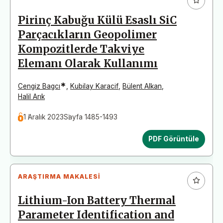
Pirinç Kabuğu Külü Esaslı SiC
Parçacıkların Geopolimer
Kompozitlerde Takviye
Elemanı Olarak Kullanımı
*
Cengiz Bagcı
,
Kubilay Karacif
,
Bülent Alkan
,
Halil Arık
1 Aralık 2023
Sayfa 1485-1493
PDF Görüntüle
ARAŞTIRMA MAKALESI
Lithium-Ion Battery Thermal
Parameter Identification and