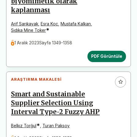
biyomimetik olarak
kaplanması
Arif Sarıkayak
,
Esra Koc
,
Mustafa Kalkan
,
*
Sıdıka Mine Toker
1 Aralık 2023
Sayfa 1349-1358
PDF Görüntüle
ARAŞTIRMA MAKALESI
Smart and Sustainable
Supplier Selection Using
Interval Type-2 Fuzzy AHP
*
Belkız Torğul
,
Turan Paksoy