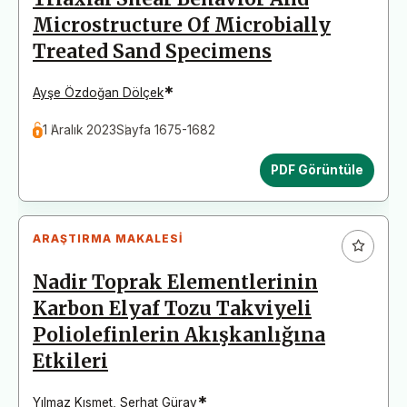
Microstructure Of Microbially
Treated Sand Specimens
*
Ayşe Özdoğan Dölçek
1 Aralık 2023
Sayfa 1675-1682
PDF Görüntüle
ARAŞTIRMA MAKALESI
Nadir Toprak Elementlerinin
Karbon Elyaf Tozu Takviyeli
Poliolefinlerin Akışkanlığına
Etkileri
*
Yılmaz Kısmet
,
Serhat Güray