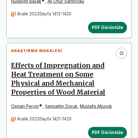
*
Hüdayim Başak
,
Ali Onur Şahinoğlu
1 Aralık 2023
Sayfa 1413-1420
PDF Görüntüle
ARAŞTIRMA MAKALESI
Effects of Impregnation and
Heat Treatment on Some
Physical and Mechanical
Properties of Wood Material
*
Osman Perçin
,
Şemsettin Doruk
,
Mustafa Altunok
1 Aralık 2023
Sayfa 1421-1429
PDF Görüntüle