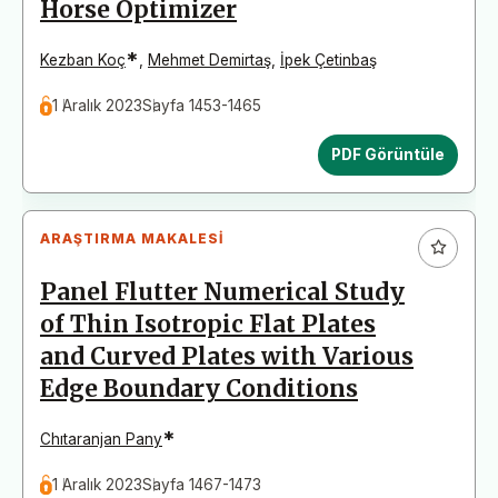
Horse Optimizer
*
Kezban Koç
,
Mehmet Demirtaş
,
İpek Çetinbaş
1 Aralık 2023
Sayfa 1453-1465
PDF Görüntüle
ARAŞTIRMA MAKALESI
Panel Flutter Numerical Study
of Thin Isotropic Flat Plates
and Curved Plates with Various
Edge Boundary Conditions
*
Chıtaranjan Pany
1 Aralık 2023
Sayfa 1467-1473