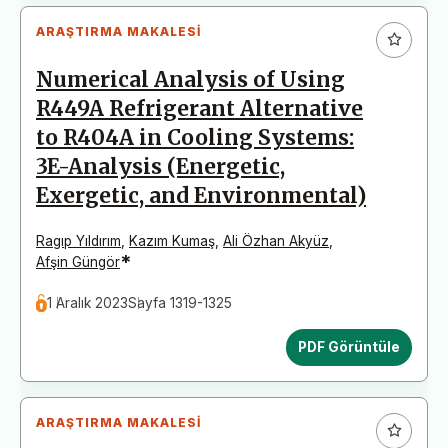
ARAŞTIRMA MAKALESI
Numerical Analysis of Using
R449A Refrigerant Alternative
to R404A in Cooling Systems:
3E-Analysis (Energetic,
Exergetic, and Environmental)
Ragıp Yıldırım
,
Kazım Kumaş
,
Ali Özhan Akyüz
,
*
Afşin Güngör
1 Aralık 2023
Sayfa 1319-1325
PDF Görüntüle
ARAŞTIRMA MAKALESI