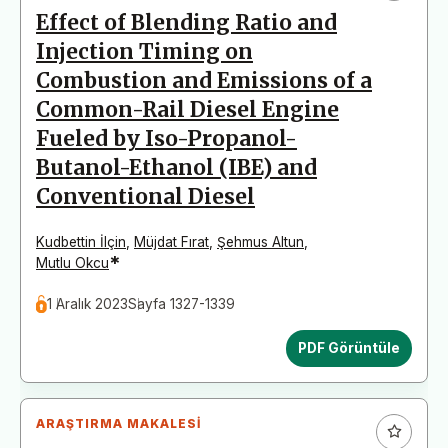
Effect of Blending Ratio and
Injection Timing on
Combustion and Emissions of a
Common-Rail Diesel Engine
Fueled by Iso-Propanol-
Butanol-Ethanol (IBE) and
Conventional Diesel
Kudbettin İlçin
,
Müjdat Fırat
,
Şehmus Altun
,
*
Mutlu Okcu
1 Aralık 2023
Sayfa 1327-1339
PDF Görüntüle
ARAŞTIRMA MAKALESI