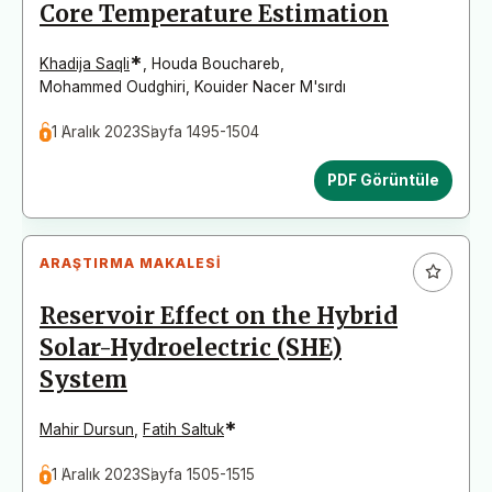
Core Temperature Estimation
*
Khadija Saqli
,
Houda Bouchareb
,
Mohammed Oudghiri
,
Kouider Nacer M'sırdı
1 Aralık 2023
Sayfa 1495-1504
PDF Görüntüle
ARAŞTIRMA MAKALESI
Reservoir Effect on the Hybrid
Solar-Hydroelectric (SHE)
System
*
Mahir Dursun
,
Fatih Saltuk
1 Aralık 2023
Sayfa 1505-1515