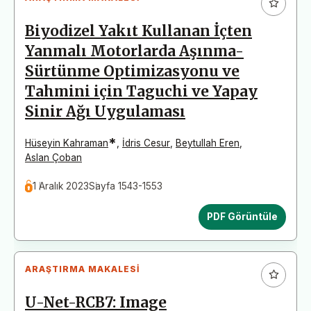
Biyodizel Yakıt Kullanan İçten
Yanmalı Motorlarda Aşınma-
Sürtünme Optimizasyonu ve
Tahmini için Taguchi ve Yapay
Sinir Ağı Uygulaması
*
Hüseyin Kahraman
,
İdris Cesur
,
Beytullah Eren
,
Aslan Çoban
1 Aralık 2023
Sayfa 1543-1553
PDF Görüntüle
ARAŞTIRMA MAKALESI
U-Net-RCB7: Image