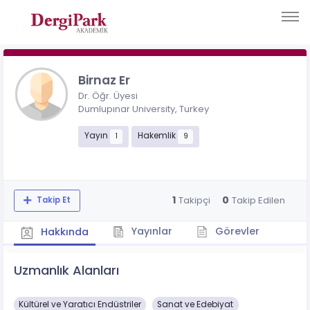
Birnaz Er
Dr. Öğr. Üyesi
Dumlupınar University, Turkey
Yayın
Hakemlik
1
9
1
0
Takipçi
Takip Edilen
Takip Et
Yayınlar
Görevler
Hakkında
Uzmanlık Alanları
Kültürel ve Yaratıcı Endüstriler
Sanat ve Edebiyat