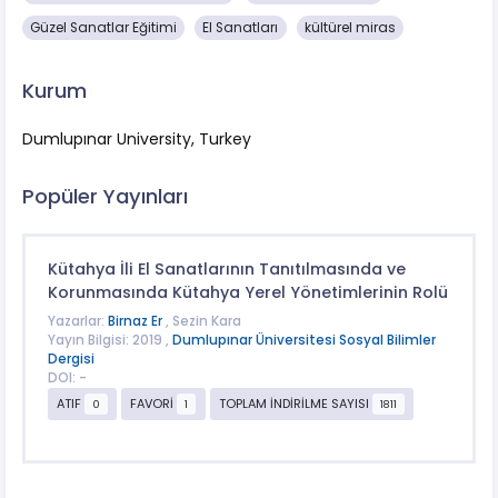
Güzel Sanatlar Eğitimi
El Sanatları
kültürel miras
Kurum
Dumlupınar University, Turkey
Popüler Yayınları
Kütahya İli El Sanatlarının Tanıtılmasında ve
Korunmasında Kütahya Yerel Yönetimlerinin Rolü
Yazarlar:
Birnaz Er
, Sezin Kara
Yayın Bilgisi: 2019 ,
Dumlupınar Üniversitesi Sosyal Bilimler
Dergisi
DOI: -
ATIF
FAVORİ
TOPLAM İNDİRİLME SAYISI
0
1
1811