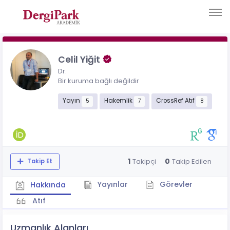
Celil Yiğit
Dr.
Bir kuruma bağlı değildir
Yayın
Hakemlik
CrossRef Atıf
5
7
8
1
0
Takipçi
Takip Edilen
Takip Et
Yayınlar
Görevler
Hakkında
Atıf
Uzmanlık Alanları