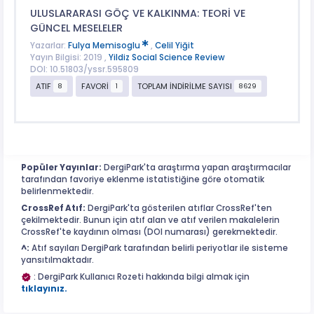
ULUSLARARASI GÖÇ VE KALKINMA: TEORİ VE
GÜNCEL MESELELER
Yazarlar:
Fulya Memisoglu
,
Celil Yiğit
Yayın Bilgisi: 2019 ,
Yildiz Social Science Review
DOI: 10.51803/yssr.595809
ATIF
FAVORİ
TOPLAM İNDİRİLME SAYISI
8
1
8629
Popüler Yayınlar:
DergiPark'ta araştırma yapan araştırmacılar
tarafından favoriye eklenme istatistiğine göre otomatik
belirlenmektedir.
CrossRef Atıf:
DergiPark'ta gösterilen atıflar CrossRef'ten
çekilmektedir. Bunun için atıf alan ve atıf verilen makalelerin
CrossRef'te kaydının olması (DOI numarası) gerekmektedir.
^:
Atıf sayıları DergiPark tarafından belirli periyotlar ile sisteme
yansıtılmaktadır.
: DergiPark Kullanıcı Rozeti hakkında bilgi almak için
tıklayınız.