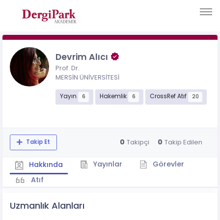
Devrim Alıcı
Prof. Dr.
MERSİN ÜNİVERSİTESİ
Yayın
Hakemlik
CrossRef Atıf
6
6
20
0
0
Takipçi
Takip Edilen
Takip Et
Yayınlar
Görevler
Hakkında
Atıf
Uzmanlık Alanları