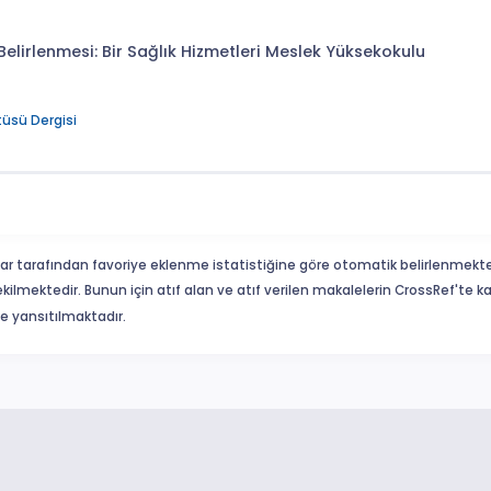
n Belirlenmesi: Bir Sağlık Hizmetleri Meslek Yüksekokulu
tüsü Dergisi
ar tarafından favoriye eklenme istatistiğine göre otomatik belirlenmekte
ekilmektedir. Bunun için atıf alan ve atıf verilen makalelerin CrossRef'te
eme yansıtılmaktadır.