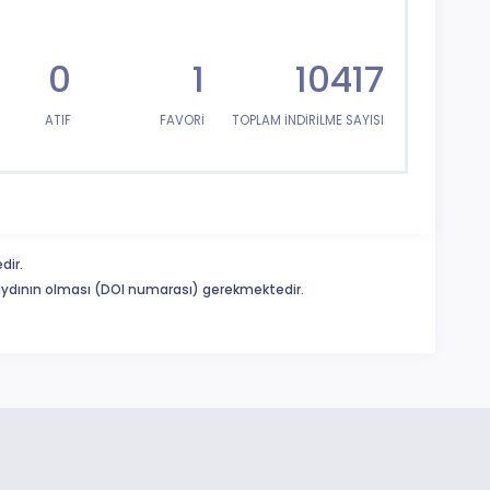
0
1
10417
ATIF
FAVORİ
TOPLAM İNDİRİLME SAYISI
dir.
 kaydının olması (DOI numarası) gerekmektedir.