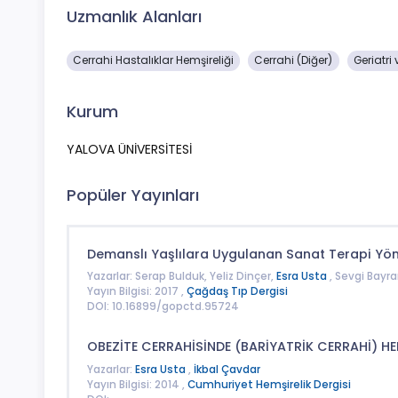
Uzmanlık Alanları
Cerrahi Hastalıklar Hemşireliği
Cerrahi (Diğer)
Geriatri 
Kurum
YALOVA ÜNİVERSİTESİ
Popüler Yayınları
Demanslı Yaşlılara Uygulanan Sanat Terapi Yönt
Yazarlar: Serap Bulduk, Yeliz Dinçer,
Esra Usta
, Sevgi Bayr
Yayın Bilgisi: 2017 ,
Çağdaş Tıp Dergisi
DOI: 10.16899/gopctd.95724
OBEZİTE CERRAHİSİNDE (BARİYATRİK CERRAHİ) HE
Yazarlar:
Esra Usta
,
İkbal Çavdar
Yayın Bilgisi: 2014 ,
Cumhuriyet Hemşirelik Dergisi