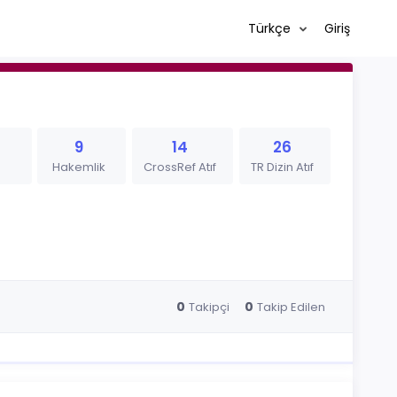
Türkçe
Giriş
9
14
26
Hakemlik
CrossRef Atıf
TR Dizin Atıf
0
0
Takipçi
Takip Edilen