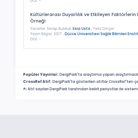
DOI: -
Kültürlerarası Duyarlılık ve Etkileyen Faktörleri
Örneği
Yazarlar: Serap Bulduk,
Esra Usta
, Yeliz Dinçer
Yayın Bilgisi: 2017 ,
Düzce Üniversitesi Sağlık Bilimleri Ensti
DOI: -
Popüler Yayınlar:
DergiPark'ta araştırma yapan araştırmacıl
CrossRef Atıf:
DergiPark'ta gösterilen atıflar CrossRef'ten ç
^:
Atıf sayıları DergiPark tarafından belirli periyotlar ile sist