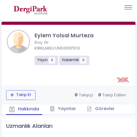
Eylem Yolsal Murteza
Doç. Dr.
KIRKLARELİ ÜNİVERSİTESİ
Yayın
Hakemlik
5
9
0
0
Takipçi
Takip Edilen
Takip Et
Yayınlar
Görevler
Hakkında
Uzmanlık Alanları