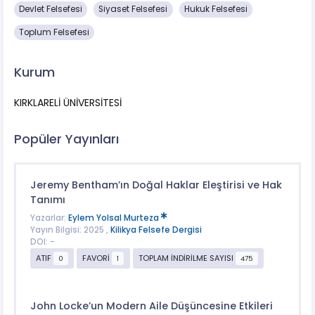
Devlet Felsefesi
Siyaset Felsefesi
Hukuk Felsefesi
Toplum Felsefesi
Kurum
KIRKLARELİ ÜNİVERSİTESİ
Popüler Yayınları
Jeremy Bentham’ın Doğal Haklar Eleştirisi ve Hak
Tanımı
Yazarlar:
Eylem Yolsal Murteza
Yayın Bilgisi: 2025 ,
Kilikya Felsefe Dergisi
DOI: -
ATIF
FAVORİ
TOPLAM İNDİRİLME SAYISI
0
1
475
John Locke’un Modern Aile Düşüncesine Etkileri