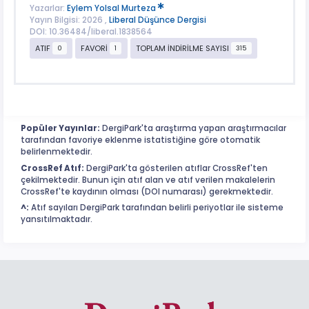
Yazarlar:
Eylem Yolsal Murteza
Yayın Bilgisi: 2026 ,
Liberal Düşünce Dergisi
DOI: 10.36484/liberal.1838564
ATIF
FAVORİ
TOPLAM İNDİRİLME SAYISI
0
1
315
Popüler Yayınlar:
DergiPark'ta araştırma yapan araştırmacılar
tarafından favoriye eklenme istatistiğine göre otomatik
belirlenmektedir.
CrossRef Atıf:
DergiPark'ta gösterilen atıflar CrossRef'ten
çekilmektedir. Bunun için atıf alan ve atıf verilen makalelerin
CrossRef'te kaydının olması (DOI numarası) gerekmektedir.
^:
Atıf sayıları DergiPark tarafından belirli periyotlar ile sisteme
yansıtılmaktadır.