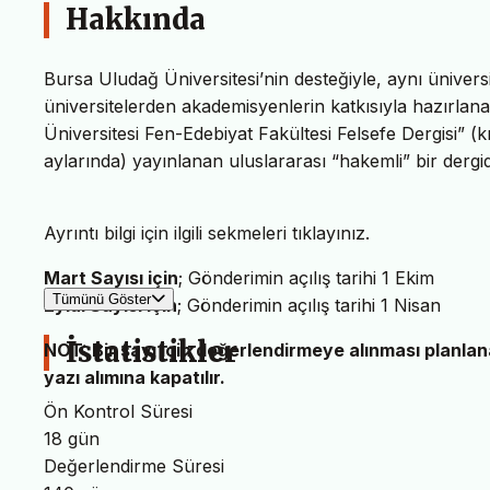
Hakkında
Bursa Uludağ Üniversitesi’nin desteğiyle, aynı üniver
üniversitelerden akademisyenlerin katkısıyla hazırl
Üniversitesi Fen-Edebiyat Fakültesi Felsefe Dergisi” (
aylarında) yayınlanan uluslararası “hakemli” bir dergid
Ayrıntı bilgi için ilgili sekmeleri tıklayınız.
Mart Sayısı için
; Gönderimin açılış tarihi 1 Ekim
Tümünü Göster
Eylül Sayısı için
; Gönderimin açılış tarihi 1 Nisan
İstatistikler
NOT: Bir sayı için değerlendirmeye alınması planla
yazı alımına kapatılır.
Ön Kontrol Süresi
18 gün
Değerlendirme Süresi