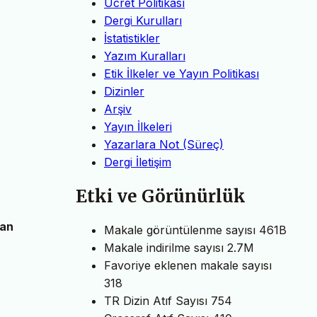
Ücret Politikası
Dergi Kurulları
İstatistikler
Yazım Kuralları
Etik İlkeler ve Yayın Politikası
Dizinler
Arşiv
Yayın İlkeleri
Yazarlara Not (Süreç)
Dergi İletişim
Etki ve Görünürlük
dan
Makale görüntülenme sayısı
461B
Makale indirilme sayısı
2.7M
Favoriye eklenen makale sayısı
318
TR Dizin Atıf Sayısı
754