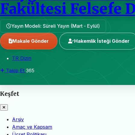
Fakültesi Felsefe 
Yayın Modeli: Süreli Yayın (Mart - Eylül)
Makale Gönder
Hakemlik İsteği Gönder
TR Dizin
Takip Et
365
Keşfet
Arşiv
Amaç ve Kapsam
Ücret Politikası