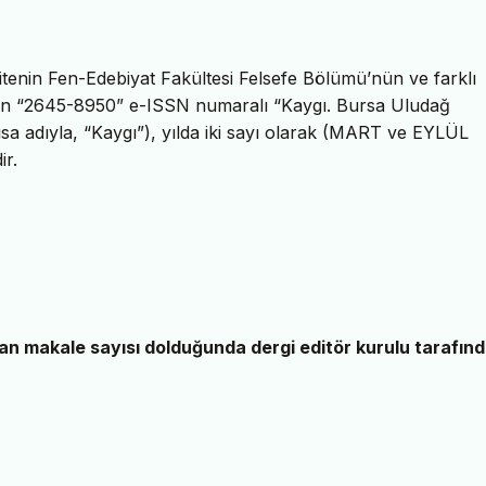
sitenin Fen-Edebiyat Fakültesi Felsefe Bölümü’nün ve farklı
anan “2645-8950” e-ISSN numaralı “Kaygı. Bursa Uludağ
kısa adıyla, “Kaygı”), yılda iki sayı olarak (MART ve EYLÜL
ir.
nan makale sayısı dolduğunda dergi editör kurulu tarafın