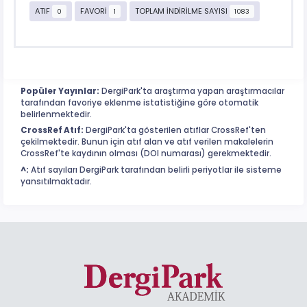
ATIF
FAVORİ
TOPLAM İNDİRİLME SAYISI
0
1
1083
Popüler Yayınlar:
DergiPark'ta araştırma yapan araştırmacılar
tarafından favoriye eklenme istatistiğine göre otomatik
belirlenmektedir.
CrossRef Atıf:
DergiPark'ta gösterilen atıflar CrossRef'ten
çekilmektedir. Bunun için atıf alan ve atıf verilen makalelerin
CrossRef'te kaydının olması (DOI numarası) gerekmektedir.
^:
Atıf sayıları DergiPark tarafından belirli periyotlar ile sisteme
yansıtılmaktadır.