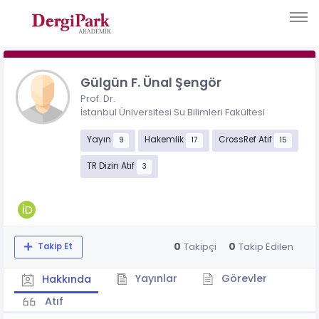
Gülgün F. Ünal Şengör
Prof. Dr.
İstanbul Üniversitesi Su Bilimleri Fakültesi
Yayın
Hakemlik
CrossRef Atıf
9
17
15
TR Dizin Atıf
3
0
0
Takipçi
Takip Edilen
Takip Et
Yayınlar
Görevler
Hakkında
Atıf