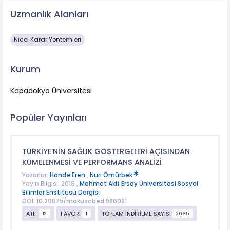
Uzmanlık Alanları
Nicel Karar Yöntemleri
Kurum
Kapadokya Üniversitesi
Popüler Yayınları
TÜRKİYE’NİN SAĞLIK GÖSTERGELERİ AÇISINDAN
KÜMELENMESİ VE PERFORMANS ANALİZİ
Yazarlar:
Hande Eren
,
Nuri Ömürbek
Yayın Bilgisi: 2019 ,
Mehmet Akif Ersoy Üniversitesi Sosyal
Bilimler Enstitüsü Dergisi
DOI: 10.20875/makusobed.586081
ATIF
FAVORİ
TOPLAM İNDİRİLME SAYISI
12
1
2065