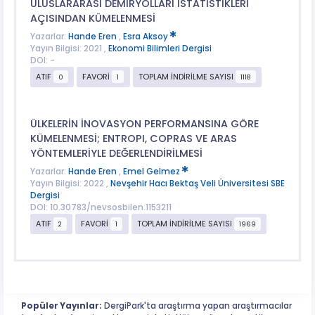
ULUSLARARASI DEMİRYOLLARI İSTATİSTİKLERİ
AÇISINDAN KÜMELENMESİ
Yazarlar:
Hande Eren
,
Esra Aksoy
Yayın Bilgisi: 2021 ,
Ekonomi Bilimleri Dergisi
DOI: -
ATIF
FAVORİ
TOPLAM İNDİRİLME SAYISI
0
1
1118
ÜLKELERİN İNOVASYON PERFORMANSINA GÖRE
KÜMELENMESİ; ENTROPI, COPRAS VE ARAS
YÖNTEMLERİYLE DEĞERLENDİRİLMESİ
Yazarlar:
Hande Eren
,
Emel Gelmez
Yayın Bilgisi: 2022 ,
Nevşehir Hacı Bektaş Veli Üniversitesi SBE
Dergisi
DOI: 10.30783/nevsosbilen.1153211
ATIF
FAVORİ
TOPLAM İNDİRİLME SAYISI
2
1
1969
Popüler Yayınlar:
DergiPark'ta araştırma yapan araştırmacılar