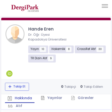
Hande Eren
Dr. Öğr. Üyesi
Kapadokya Üniversitesi
Yayın
Hakemlik
CrossRef Atıf
10
8
30
TR Dizin Atıf
9
0
0
Takipçi
Takip Edilen
Takip Et
Yayınlar
Görevler
Hakkında
Atıf