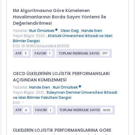
EM Algoritmasına Göre Kümelenen
Havalimanlarının Borda Sayım Yöntemi İle
Değerlendirilmesi
Yazarlar:
Nuri Ömürbek
,
Okan Dağ
,
Hande Eren
Yayın Bilgisi: 2020 ,
Atatürk Üniversitesi İktisadi ve İdari
Bilimler Dergisi
DOI: 10.16951/atauniiibd.659125
ATIF
FAVORİ
TOPLAM İNDİRİLME SAYISI
2
1
2117
OECD ÜLKELERİNİN LOJİSTİK PERFORMANSLARI
AÇISINDAN KÜMELENMESİ
Yazarlar:
Hande Eren
,
Nuri Ömürbek
Yayın Bilgisi: 2021 ,
Süleyman Demirel Üniversitesi İktisadi
ve İdari Bilimler Fakültesi Dergisi
DOI: -
ATIF
FAVORİ
TOPLAM İNDİRİLME SAYISI
0
1
1605
ÜLKELERİN LOJİSTİK PERFORMANSLARINA GÖRE