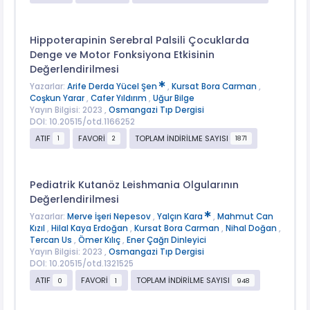
Hippoterapinin Serebral Palsili Çocuklarda
Denge ve Motor Fonksiyona Etkisinin
Değerlendirilmesi
Yazarlar:
Arife Derda Yücel Şen
,
Kursat Bora Carman
,
Coşkun Yarar
,
Cafer Yıldırım
,
Uğur Bilge
Yayın Bilgisi: 2023 ,
Osmangazi Tıp Dergisi
DOI: 10.20515/otd.1166252
ATIF
FAVORİ
TOPLAM İNDİRİLME SAYISI
1
2
1871
Pediatrik Kutanöz Leishmania Olgularının
Değerlendirilmesi
Yazarlar:
Merve İşeri Nepesov
,
Yalçın Kara
,
Mahmut Can
Kızıl
,
Hilal Kaya Erdoğan
,
Kursat Bora Carman
,
Nihal Doğan
,
Tercan Us
,
Ömer Kılıç
,
Ener Çağrı Dinleyici
Yayın Bilgisi: 2023 ,
Osmangazi Tıp Dergisi
DOI: 10.20515/otd.1321525
ATIF
FAVORİ
TOPLAM İNDİRİLME SAYISI
0
1
948