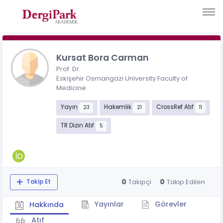
Kursat Bora Carman
Prof. Dr.
Eskişehir Osmangazi University Faculty of
Medicine
Yayın
Hakemlik
CrossRef Atıf
23
21
11
TR Dizin Atıf
5
0
0
Takipçi
Takip Edilen
Takip Et
Yayınlar
Görevler
Hakkında
Atıf