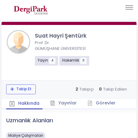
Suat Hayri Şentürk
Prof. Dr.
GÜMÜŞHANE ÜNİVERSİTESİ
Yayın
Hakemlik
4
11
2
0
Takipçi
Takip Edilen
Takip Et
Yayınlar
Görevler
Hakkında
Uzmanlık Alanları
Maliye Çalışmaları