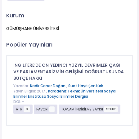
Kurum
GÜMÜŞHANE ÜNİVERSİTESİ
Popüler Yayınları
İNGİLTERE’DE ON YEDİNCİ YÜZYIL DEVRİMLER ÇAĞI
VE PARLAMENTARİZMİN GELİŞİMİ DOĞRULTUSUNDA
BÜTÇE HAKKI
Yazarlar:
Kadir Caner Doğan
,
Suat Hayri Şentürk
Yayın Bilgisi: 2017 ,
Karadeniz Teknik Üniversitesi Sosyal
Bilimler Enstitüsü Sosyal Bilimler Dergisi
DOI: -
ATIF
FAVORİ
TOPLAM İNDİRİLME SAYISI
0
1
55882