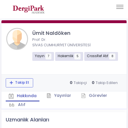
Ümit Naldöken
Prof. Dr.
SİVAS CUMHURİYET ÜNİVERSİTESİ
Yayın
Hakemlik
CrossRef Atıf
7
5
8
0
0
Takipçi
Takip Edilen
Takip Et
Yayınlar
Görevler
Hakkında
Atıf
Uzmanlık Alanları