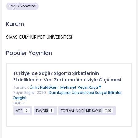
Sağlık Yönetimi
Kurum
SİVAS CUMHURİYET ÜNİVERSİTESİ
Popüler Yayınları
Türkiye’ de Sağlık Sigorta Şirketlerinin
Etkinliklerinin Veri Zarflama Analiziyle Ölçülmesi
Yazarlar:
Ümit Naldöken
,
Mehmet Veysi Kaya
Yayın Bilgisi: 2020 ,
Dumlupınar Üniversitesi Sosyal Bilimler
Dergisi
DOI: -
ATIF
FAVORİ
TOPLAM İNDİRİLME SAYISI
0
1
1139