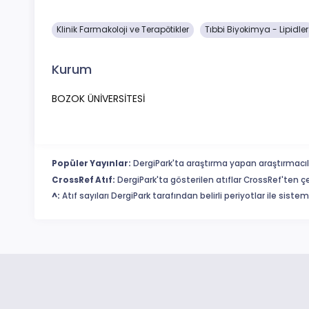
Klinik Farmakoloji ve Terapötikler
Tıbbi Biyokimya - Lipidler
Kurum
BOZOK ÜNİVERSİTESİ
Popüler Yayınlar:
DergiPark'ta araştırma yapan araştırmacıl
CrossRef Atıf:
DergiPark'ta gösterilen atıflar CrossRef'ten ç
^:
Atıf sayıları DergiPark tarafından belirli periyotlar ile sist