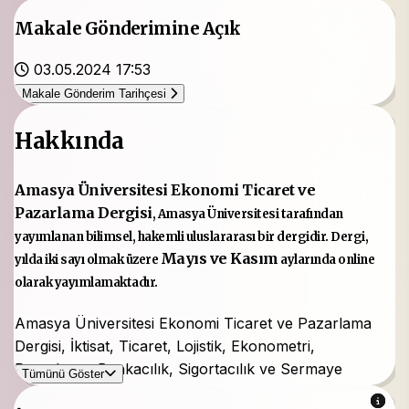
Makale Gönderimine Açık
03.05.2024 17:53
Makale Gönderim Tarihçesi
Hakkında
Amasya Üniversitesi Ekonomi Ticaret ve
Pazarlama Dergisi
, Amasya Üniversitesi tarafından
yayımlanan bilimsel, hakemli uluslararası bir dergidir. Dergi,
Mayıs ve Kasım
yılda iki sayı olmak üzere
aylarında online
olarak yayımlamaktadır.
Amasya Üniversitesi Ekonomi Ticaret ve Pazarlama
Dergisi, İktisat, Ticaret, Lojistik, Ekonometri,
Pazarlama, Bankacılık, Sigortacılık ve Sermaye
Tümünü Göster
Piyasaları, Ekonomi Politik, gibi alanlarda ortak bir