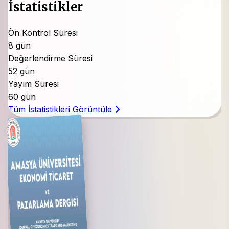
akademik zemin oluşturmak üzere
Türkçe ve
İstatistikler
İngilizce
dillerinde bilimsel ve özgün çalışmaları
yayımlamayı amaçlamaktadır. Ayrıca, farklı
Ön Kontrol Süresi
disiplinlerden de bu alanlarla ilgili çalışmalar
8 gün
değerlendirmeye alınmaktadır. Dergimize gönderilecek
Değerlendirme Süresi
makaleler dergi yazım kurallarına uygun şekilde
52 gün
hazırlanmalıdır. Tüm makaleler en az iki hakem
Yayım Süresi
tarafından
“çift kör hakem”
değerlendirmesinden
60 gün
geçirilir. Yazarlar hakemler ile doğrudan iletişime
Tüm İstatistikleri Görüntüle
geçemez, değerlendirme ve yorumlar dergi yönetim
sistemi dergipark aracılığıyla iletilir. Bu süreçte
değerlendirme formları ve tam metinler üzerindeki
hakem yorumları editör aracılığıyla yazar(lar)a iletilir.
Dergimizde kaynak gösterme metodu olarak
APA
7
kullanılmaktadır.