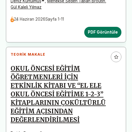
*
Deniz Kurtulmuş
,
Menekşe Seden Tapan Broutin
,
Gül Kaleli Yılmaz
24 Haziran 2026
Sayfa 1-11
PDF Görüntüle
TEORIK MAKALE
OKUL ÖNCESİ EĞİTİM
ÖĞRETMENLERİ İÇİN
ETKİNLİK KİTABI VE “EL ELE
OKUL ÖNCESİ EĞİTİME 1-2-3”
KİTAPLARININ ÇOKÜLTÜRLÜ
EĞİTİM AÇISINDAN
DEĞERLENDİRİLMESİ