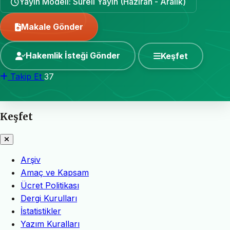
Yayın Modeli: Süreli Yayın (Haziran - Aralık)
Makale Gönder
Hakemlik İsteği Gönder
Keşfet
Takip Et
37
Keşfet
Arşiv
Amaç ve Kapsam
Ücret Politikası
Dergi Kurulları
İstatistikler
Yazım Kuralları