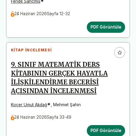
*
Feride Sançmış
24 Haziran 2026
Sayfa 12-32
PDF Görüntüle
KITAP İNCELEMESI
9. SINIF MATEMATİK DERS
KİTABININ GERÇEK HAYATLA
İLİŞKİLENDİRME BECERİSİ
AÇISINDAN İNCELENMESİ
*
Koçer Umut Akdağ
,
Mehmet Şahin
24 Haziran 2026
Sayfa 33-49
PDF Görüntüle