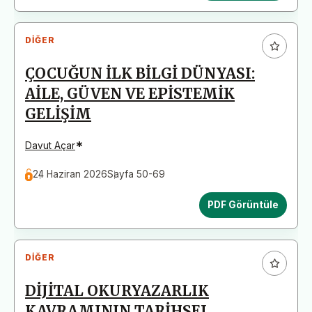
DIĞER
ÇOCUĞUN İLK BİLGİ DÜNYASI:
AİLE, GÜVEN VE EPİSTEMİK
GELİŞİM
*
Davut Açar
24 Haziran 2026
Sayfa 50-69
PDF Görüntüle
DIĞER
DİJİTAL OKURYAZARLIK
KAVRAMININ TARİHSEL