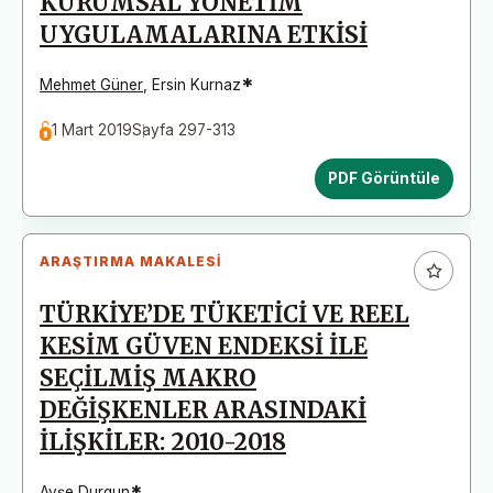
KURUMSAL YÖNETİM
UYGULAMALARINA ETKİSİ
*
Mehmet Güner
,
Ersin Kurnaz
1 Mart 2019
Sayfa 297-313
PDF Görüntüle
ARAŞTIRMA MAKALESI
TÜRKİYE’DE TÜKETİCİ VE REEL
KESİM GÜVEN ENDEKSİ İLE
SEÇİLMİŞ MAKRO
DEĞİŞKENLER ARASINDAKİ
İLİŞKİLER: 2010-2018
*
Ayşe Durgun