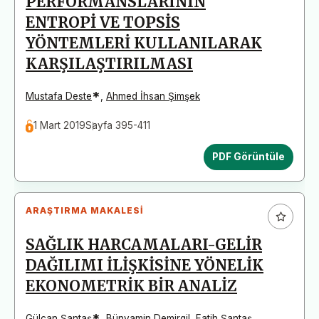
PERFORMANSLARININ
ENTROPİ VE TOPSİS
YÖNTEMLERİ KULLANILARAK
KARŞILAŞTIRILMASI
*
Mustafa Deste
,
Ahmed İhsan Şimşek
1 Mart 2019
Sayfa 395-411
PDF Görüntüle
ARAŞTIRMA MAKALESI
SAĞLIK HARCAMALARI-GELİR
DAĞILIMI İLİŞKİSİNE YÖNELİK
EKONOMETRİK BİR ANALİZ
*
Gülcan Şantaş
,
Bünyamin Demirgil
,
Fatih Şantaş