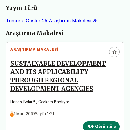
Yayın Türü
Tümünü Göster
25
Araştırma Makalesi
25
Makaleler
Araştırma Makalesi
ARAŞTIRMA MAKALESI
SUSTAINABLE DEVELOPMENT
AND ITS APPLICABILITY
THROUGH REGIONAL
DEVELOPMENT AGENCIES
*
Hasan Bakır
,
Görkem Bahtiyar
1 Mart 2019
Sayfa 1-21
PDF Görüntüle