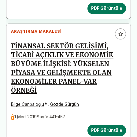
PDF Görüntüle
ARAŞTIRMA MAKALESI
FİNANSAL SEKTÖR GELİŞİMİ,
TİCARİ AÇIKLIK VE EKONOMİK
BÜYÜME İLİŞKİSİ: YÜKSELEN
PİYASA VE GELİŞMEKTE OLAN
EKONOMİLER PANEL-VAR
ÖRNEĞİ
*
Bilge Canbaloğlu
,
Gözde Gürgün
1 Mart 2019
Sayfa 441-457
PDF Görüntüle