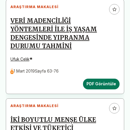
ARAŞTIRMA MAKALESI
VERİ MADENCİLİĞİ
YÖNTEMLERİ İLE İŞ YAŞAM
DENGESİNDE YIPRANMA
DURUMU TAHMİNİ
*
Ufuk Celık
1 Mart 2019
Sayfa 63-76
PDF Görüntüle
ARAŞTIRMA MAKALESI
İKİ BOYUTLU MENŞE ÜLKE
ETKİSİ VE TÜKETİCİ