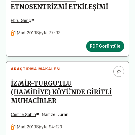
ETNOSENTRİZMİ ETKİLEŞİMİ
*
Ebru Genç
1 Mart 2019
Sayfa 77-93
PDF Görüntüle
ARAŞTIRMA MAKALESI
İZMİR-TURGUTLU
(HAMİDİYE) KÖYÜNDE GİRİTLİ
MUHACİRLER
*
Cemile Şahin
,
Gamze Duran
1 Mart 2019
Sayfa 94-123