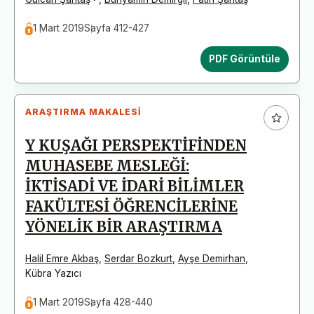
1 Mart 2019
Sayfa 412-427
PDF Görüntüle
ARAŞTIRMA MAKALESI
Y KUŞAĞI PERSPEKTİFİNDEN
MUHASEBE MESLEĞİ:
İKTİSADİ VE İDARİ BİLİMLER
FAKÜLTESİ ÖĞRENCİLERİNE
YÖNELİK BİR ARAŞTIRMA
Halil Emre Akbaş
,
Serdar Bozkurt
,
Ayşe Demirhan
,
Kübra Yazıcı
1 Mart 2019
Sayfa 428-440