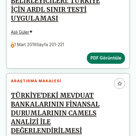
BELİRLEYİCİLERİ: TÜRKİYE
İÇİN ARDL SINIR TESTİ
UYGULAMASI
*
Aslı Güler
1 Mart 2019
Sayfa 201-221
PDF Görüntüle
ARAŞTIRMA MAKALESI
TÜRKİYE’DEKİ MEVDUAT
BANKALARININ FİNANSAL
DURUMLARININ CAMELS
ANALİZİ İLE
DEĞERLENDİRİLMESİ