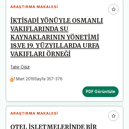
ARAŞTIRMA MAKALESI
İKTİSADİ YÖNÜYLE OSMANLI
VAKIFLARINDA SU
KAYNAKLARININ YÖNETİMİ
18.VE 19. YÜZYILLARDA URFA
VAKIFLARI ÖRNEĞİ
Tahir Öğüt
1 Mart 2019
Sayfa 357-376
PDF Görüntüle
ARAŞTIRMA MAKALESI
OTEL İŞLETMELERİNDE BİR