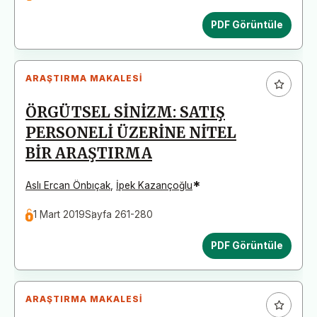
PDF Görüntüle
ARAŞTIRMA MAKALESI
ÖRGÜTSEL SİNİZM: SATIŞ
PERSONELİ ÜZERİNE NİTEL
BİR ARAŞTIRMA
*
Aslı Ercan Önbıçak
,
İpek Kazançoğlu
1 Mart 2019
Sayfa 261-280
PDF Görüntüle
ARAŞTIRMA MAKALESI