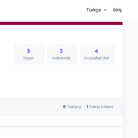
Türkçe
Giriş
5
3
4
Yayın
Hakemlik
CrossRef Atıf
0
1
Takipçi
Takip Edilen