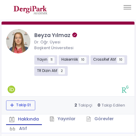
Beyza Yılmaz
Dr. Öğr. Üyesi
Başkent Üniversitesi
Yayın
Hakemlik
CrossRef Atıf
11
10
10
TR Dizin Atıf
2
2
0
Takipçi
Takip Edilen
Takip Et
Yayınlar
Görevler
Hakkında
Atıf