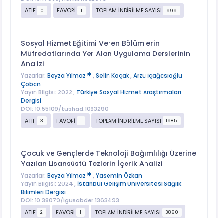
ATIF
FAVORİ
TOPLAM İNDİRİLME SAYISI
0
1
999
Sosyal Hizmet Eğitimi Veren Bölümlerin
Müfredatlarında Yer Alan Uygulama Derslerinin
Analizi
Yazarlar:
Beyza Yılmaz
,
Selin Koçak
,
Arzu İçağasıoğlu
Çoban
Yayın Bilgisi: 2022 ,
Türkiye Sosyal Hizmet Araştırmaları
Dergisi
DOI: 10.55109/tushad.1083290
ATIF
FAVORİ
TOPLAM İNDİRİLME SAYISI
3
1
1985
Çocuk ve Gençlerde Teknoloji Bağımlılığı Üzerine
Yazılan Lisansüstü Tezlerin İçerik Analizi
Yazarlar:
Beyza Yılmaz
,
Yasemin Özkan
Yayın Bilgisi: 2024 ,
İstanbul Gelişim Üniversitesi Sağlık
Bilimleri Dergisi
DOI: 10.38079/igusabder.1363493
ATIF
FAVORİ
TOPLAM İNDİRİLME SAYISI
2
1
3860