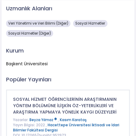
Uzmanlık Alanları
Veri Yönetimi ve Veri Bilimi (Diğer)
Sosyal Hizmetler
Sosyal Hizmetler (Diğer)
Kurum
Başkent Üniversitesi
Popüler Yayınları
SOSYAL HİZMET ÖĞRENCİLERİNİN ARAŞTIRMANIN
YÖNTEM BÖLÜMÜNE İLİŞKİN ÖZ-YETERLİKLERİ VE
ARAŞTIRMA YAPMAYA YÖNELİK KAYGI DÜZEYLERİ
Yazarlar:
Beyza Yılmaz
,
Kasım Karataş
Yayın Bilgisi: 2022 ,
Hacettepe Üniversitesi İktisadi ve İdari
Bilimler Fakültesi Dergisi
DOI: 10.17065/huniibf.952973