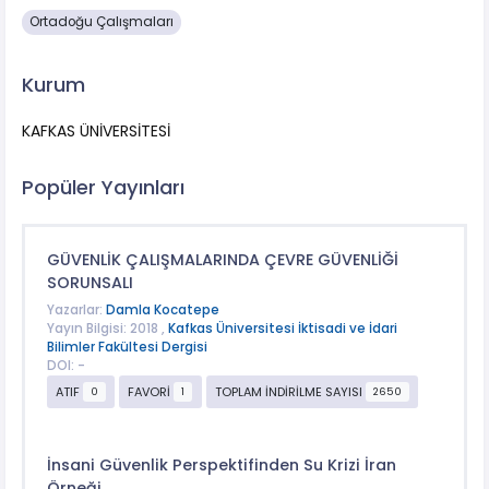
Ortadoğu Çalışmaları
Kurum
KAFKAS ÜNİVERSİTESİ
Popüler Yayınları
GÜVENLİK ÇALIŞMALARINDA ÇEVRE GÜVENLİĞİ
SORUNSALI
Yazarlar:
Damla Kocatepe
Yayın Bilgisi: 2018 ,
Kafkas Üniversitesi İktisadi ve İdari
Bilimler Fakültesi Dergisi
DOI: -
ATIF
FAVORİ
TOPLAM İNDİRİLME SAYISI
0
1
2650
İnsani Güvenlik Perspektifinden Su Krizi İran
Örneği