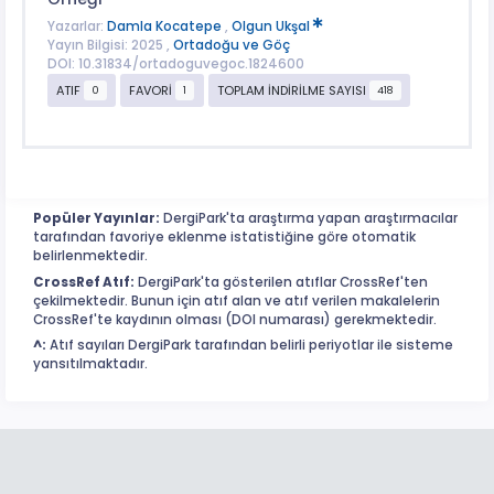
Yazarlar:
Damla Kocatepe
,
Olgun Ukşal
Yayın Bilgisi: 2025 ,
Ortadoğu ve Göç
DOI: 10.31834/ortadoguvegoc.1824600
ATIF
FAVORİ
TOPLAM İNDİRİLME SAYISI
0
1
418
Popüler Yayınlar:
DergiPark'ta araştırma yapan araştırmacılar
tarafından favoriye eklenme istatistiğine göre otomatik
belirlenmektedir.
CrossRef Atıf:
DergiPark'ta gösterilen atıflar CrossRef'ten
çekilmektedir. Bunun için atıf alan ve atıf verilen makalelerin
CrossRef'te kaydının olması (DOI numarası) gerekmektedir.
^:
Atıf sayıları DergiPark tarafından belirli periyotlar ile sisteme
yansıtılmaktadır.