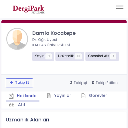
Damla Kocatepe
Dr. Öğr. Üyesi
KAFKAS ÜNİVERSİTESİ
Yayın
Hakemlik
CrossRef Atıf
8
10
7
2
0
Takipçi
Takip Edilen
Takip Et
Yayınlar
Görevler
Hakkında
Atıf
Uzmanlık Alanları