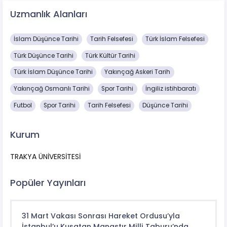
Uzmanlık Alanları
İslam Düşünce Tarihi
Tarih Felsefesi
Türk İslam Felsefesi
Türk Düşünce Tarihi
Türk Kültür Tarihi
Türk İslam Düşünce Tarihi
Yakınçağ Askeri Tarih
Yakınçağ Osmanlı Tarihi
Spor Tarihi
İngiliz istihbaratı
Futbol
Spor Tarihi
Tarih Felsefesi
Düşünce Tarihi
Kurum
TRAKYA ÜNİVERSİTESİ
Popüler Yayınları
31 Mart Vakası Sonrası Hareket Ordusu’yla
İstanbul’u Kuşatan Manastır Milli Taburu’nda