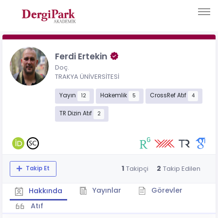
Ferdi Ertekin
Doç.
TRAKYA ÜNİVERSİTESİ
Yayın
Hakemlik
CrossRef Atıf
12
5
4
TR Dizin Atıf
2
1
2
Takipçi
Takip Edilen
Takip Et
Yayınlar
Görevler
Hakkında
Atıf