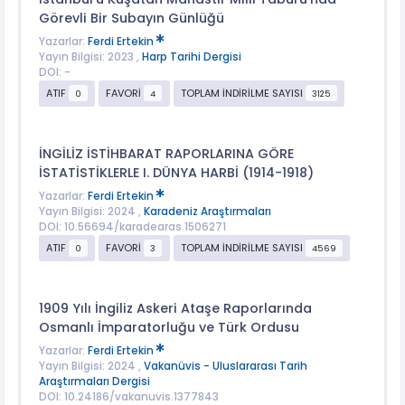
Görevli Bir Subayın Günlüğü
Yazarlar:
Ferdi Ertekin
Yayın Bilgisi: 2023 ,
Harp Tarihi Dergisi
DOI: -
ATIF
FAVORİ
TOPLAM İNDİRİLME SAYISI
0
4
3125
İNGİLİZ İSTİHBARAT RAPORLARINA GÖRE
İSTATİSTİKLERLE I. DÜNYA HARBİ (1914-1918)
Yazarlar:
Ferdi Ertekin
Yayın Bilgisi: 2024 ,
Karadeniz Araştırmaları
DOI: 10.56694/karadearas.1506271
ATIF
FAVORİ
TOPLAM İNDİRİLME SAYISI
0
3
4569
1909 Yılı İngiliz Askeri Ataşe Raporlarında
Osmanlı İmparatorluğu ve Türk Ordusu
Yazarlar:
Ferdi Ertekin
Yayın Bilgisi: 2024 ,
Vakanüvis - Uluslararası Tarih
Araştırmaları Dergisi
DOI: 10.24186/vakanuvis.1377843