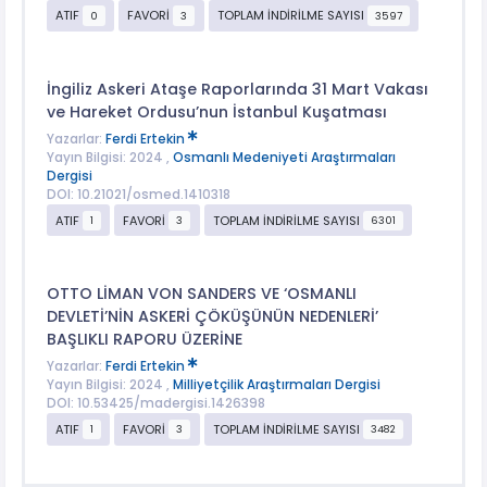
ATIF
FAVORİ
TOPLAM İNDİRİLME SAYISI
0
3
3597
İngiliz Askeri Ataşe Raporlarında 31 Mart Vakası
ve Hareket Ordusu’nun İstanbul Kuşatması
Yazarlar:
Ferdi Ertekin
Yayın Bilgisi: 2024 ,
Osmanlı Medeniyeti Araştırmaları
Dergisi
DOI: 10.21021/osmed.1410318
ATIF
FAVORİ
TOPLAM İNDİRİLME SAYISI
1
3
6301
OTTO LİMAN VON SANDERS VE ‘OSMANLI
DEVLETİ’NİN ASKERİ ÇÖKÜŞÜNÜN NEDENLERİ’
BAŞLIKLI RAPORU ÜZERİNE
Yazarlar:
Ferdi Ertekin
Yayın Bilgisi: 2024 ,
Milliyetçilik Araştırmaları Dergisi
DOI: 10.53425/madergisi.1426398
ATIF
FAVORİ
TOPLAM İNDİRİLME SAYISI
1
3
3482