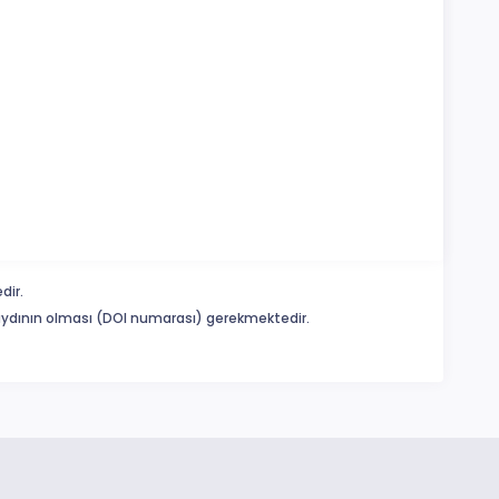
dir.
 kaydının olması (DOI numarası) gerekmektedir.