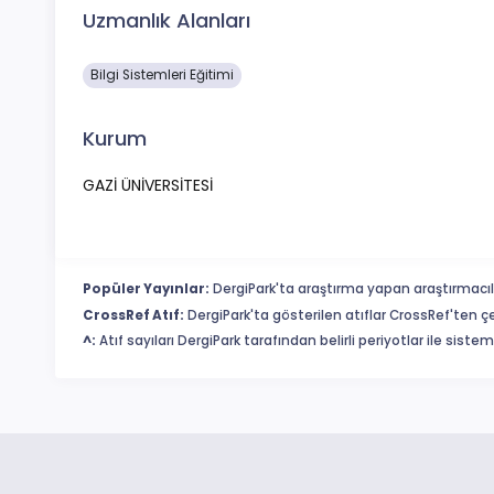
Uzmanlık Alanları
Bilgi Sistemleri Eğitimi
Kurum
GAZİ ÜNİVERSİTESİ
Popüler Yayınlar:
DergiPark'ta araştırma yapan araştırmacıl
CrossRef Atıf:
DergiPark'ta gösterilen atıflar CrossRef'ten ç
^:
Atıf sayıları DergiPark tarafından belirli periyotlar ile sist