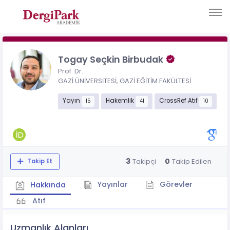
Togay Seçkin Birbudak
Prof. Dr.
GAZİ ÜNİVERSİTESİ, GAZİ EĞİTİM FAKÜLTESİ
Yayın
Hakemlik
CrossRef Atıf
15
41
10
3
0
Takipçi
Takip Edilen
Takip Et
Yayınlar
Görevler
Hakkında
Atıf
Uzmanlık Alanları