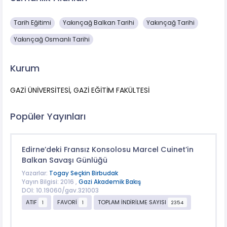
Tarih Eğitimi
Yakınçağ Balkan Tarihi
Yakınçağ Tarihi
Yakınçağ Osmanlı Tarihi
Kurum
GAZİ ÜNİVERSİTESİ, GAZİ EĞİTİM FAKÜLTESİ
Popüler Yayınları
Edirne’deki Fransız Konsolosu Marcel Cuinet’in
Balkan Savaşı Günlüğü
Yazarlar:
Togay Seçkin Birbudak
Yayın Bilgisi: 2016 ,
Gazi Akademik Bakış
DOI: 10.19060/gav.321003
ATIF
FAVORİ
TOPLAM İNDİRİLME SAYISI
1
1
2354