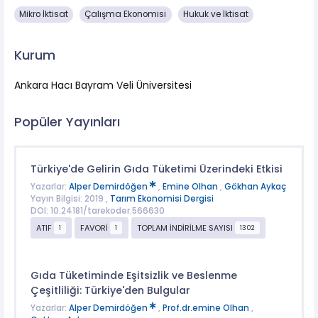
Mikro İktisat
Çalışma Ekonomisi
Hukuk ve İktisat
Kurum
Ankara Hacı Bayram Veli Üniversitesi
Popüler Yayınları
Türkiye'de Gelirin Gıda Tüketimi Üzerindeki Etkisi
Yazarlar:
Alper Demirdöğen
,
Emine Olhan
,
Gökhan Aykaç
Yayın Bilgisi: 2019 ,
Tarım Ekonomisi Dergisi
DOI: 10.24181/tarekoder.566630
ATIF
FAVORİ
TOPLAM İNDİRİLME SAYISI
1
1
1302
Gıda Tüketiminde Eşitsizlik ve Beslenme
Çeşitliliği: Türkiye'den Bulgular
Yazarlar:
Alper Demirdöğen
,
Prof.dr.emine Olhan
,