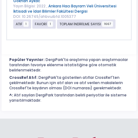
Gokhan Aykac
Yayın Bilgisi: 2022 ,
Ankara Hacı Bayram Veli Üniversitesi
İktisadi ve İdari Bilimler Fakültesi Dergisi
DOI: 10.26745/ahbvuibfd.1005377
ATIF
FAVORİ
TOPLAM İNDİRİLME SAYISI
1
1
1667
Popüler Yayınlar:
DergiPark'ta araştırma yapan araştırmacılar
tarafından favoriye eklenme istatistiğine göre otomatik
belirlenmektedir.
CrossRef Atıf:
DergiPark'ta gösterilen atıflar CrossRef'ten
çekilmektedir. Bunun için atıf alan ve atıf verilen makalelerin
CrossRef'te kaydının olması (DOI numarası) gerekmektedir.
^:
Atıf sayıları DergiPark tarafından belirli periyotlar ile sisteme
yansıtılmaktadır.