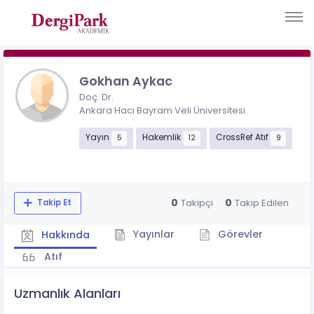
Gokhan Aykac
Doç. Dr.
Ankara Hacı Bayram Veli Üniversitesi
Yayın
Hakemlik
CrossRef Atıf
5
12
9
0
0
Takipçi
Takip Edilen
Takip Et
Yayınlar
Görevler
Hakkında
Atıf
Uzmanlık Alanları