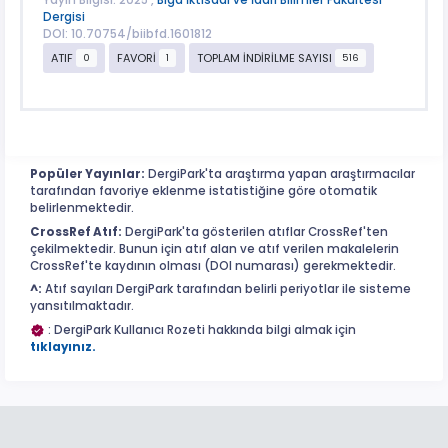
Yayın Bilgisi: 2025 ,
Biga İktisadi ve İdari Bilimler Fakültesi
Dergisi
DOI: 10.70754/biibfd.1601812
ATIF
FAVORİ
TOPLAM İNDİRİLME SAYISI
0
1
516
Popüler Yayınlar:
DergiPark'ta araştırma yapan araştırmacılar
tarafından favoriye eklenme istatistiğine göre otomatik
belirlenmektedir.
CrossRef Atıf:
DergiPark'ta gösterilen atıflar CrossRef'ten
çekilmektedir. Bunun için atıf alan ve atıf verilen makalelerin
CrossRef'te kaydının olması (DOI numarası) gerekmektedir.
^:
Atıf sayıları DergiPark tarafından belirli periyotlar ile sisteme
yansıtılmaktadır.
: DergiPark Kullanıcı Rozeti hakkında bilgi almak için
tıklayınız.