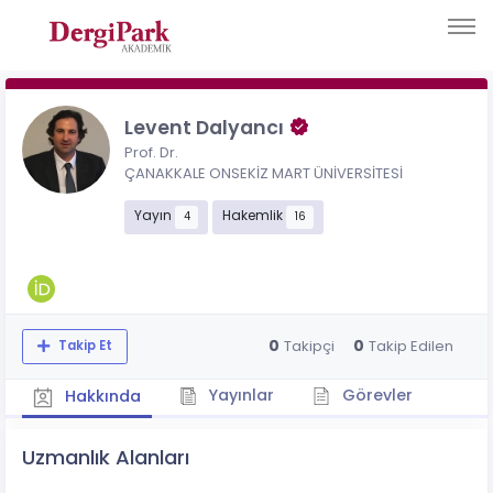
Levent Dalyancı
Prof. Dr.
ÇANAKKALE ONSEKİZ MART ÜNİVERSİTESİ
Yayın
Hakemlik
4
16
0
0
Takipçi
Takip Edilen
Takip Et
Yayınlar
Görevler
Hakkında
Uzmanlık Alanları