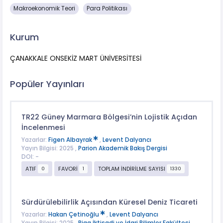
Makroekonomik Teori
Para Politikası
Kurum
ÇANAKKALE ONSEKİZ MART ÜNİVERSİTESİ
Popüler Yayınları
TR22 Güney Marmara Bölgesi’nin Lojistik Açıdan
İncelenmesi
Yazarlar:
Figen Albayrak
,
Levent Dalyancı
Yayın Bilgisi: 2025 ,
Parion Akademik Bakış Dergisi
DOI: -
ATIF
FAVORİ
TOPLAM İNDİRİLME SAYISI
0
1
1330
Sürdürülebilirlik Açısından Küresel Deniz Ticareti
Yazarlar:
Hakan Çetinoğlu
,
Levent Dalyancı