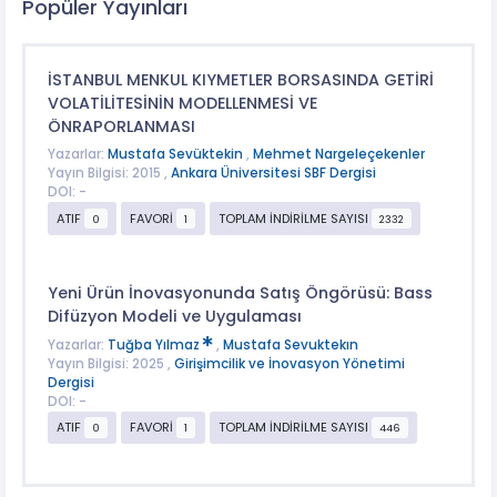
Popüler Yayınları
İSTANBUL MENKUL KIYMETLER BORSASINDA GETİRİ
VOLATİLİTESİNİN MODELLENMESİ VE
ÖNRAPORLANMASI
Yazarlar:
Mustafa Sevüktekin
,
Mehmet Nargeleçekenler
Yayın Bilgisi: 2015 ,
Ankara Üniversitesi SBF Dergisi
DOI: -
ATIF
FAVORİ
TOPLAM İNDİRİLME SAYISI
0
1
2332
Yeni Ürün İnovasyonunda Satış Öngörüsü: Bass
Difüzyon Modeli ve Uygulaması
Yazarlar:
Tuğba Yılmaz
,
Mustafa Sevuktekın
Yayın Bilgisi: 2025 ,
Girişimcilik ve İnovasyon Yönetimi
Dergisi
DOI: -
ATIF
FAVORİ
TOPLAM İNDİRİLME SAYISI
0
1
446