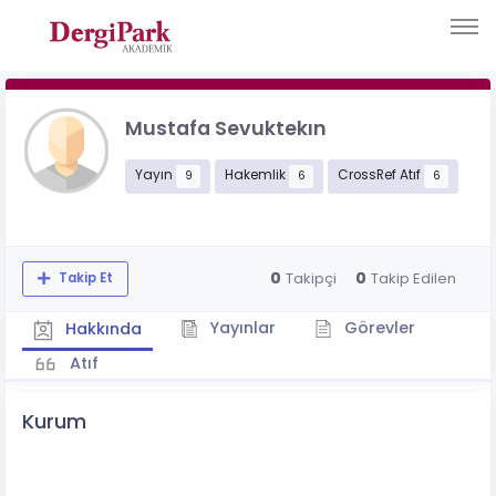
Mustafa Sevuktekın
Yayın
Hakemlik
CrossRef Atıf
9
6
6
0
0
Takipçi
Takip Edilen
Takip Et
Yayınlar
Görevler
Hakkında
Atıf
Kurum