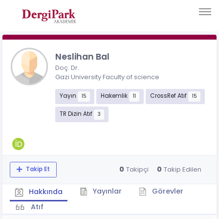
Neslihan Bal
Doç. Dr.
Gazi University Faculty of science
Yayın
Hakemlik
CrossRef Atıf
15
11
15
TR Dizin Atıf
3
0
0
Takipçi
Takip Edilen
Takip Et
Yayınlar
Görevler
Hakkında
Atıf